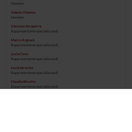
Member
Valerio Vivenza
Member
Giacomo Soraperra
Rappresentante specializzandi
Marco Argnani
Rappresentante specializzandi
Lucia Cona
Rappresentante specializzandi
Lucia Saracino
Rappresentante specializzandi
Claudia Binotto
Rappresentante specializzandi
David Ricciardolo
Rappresentante specializzandi
RECORDS AND DOCUMENTS