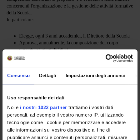
concernenti l'organizzazione e la gestione delle attività formative
della Scuola.
In particolare:
Elegge, ogni 3 anni accademici, il Direttore della Scuola
Approva, annualmente, la composizione del corpo
docente e i piani didattici
Approva la collocazione dei Medici in Formazione in
strutture extra rete formativa
Il Consiglio è composto dal corpo docente della Scuola e da una
Consenso
Dettagli
Impostazioni degli annunci
In
rappresentanza degli specializzandi pari al 10% degli iscritti alla
Scuola garantendo comunque almeno un rappresentante per
ogni anni di corso e non superando il massimo di 10
Uso responsabile dei dati
rappresentanti
.
Noi e
i nostri 1022 partner
trattiamo i vostri dati
personali, ad esempio il vostro numero IP, utilizzando
tecnologie come i cookie per memorizzare e accedere
alle informazioni sul vostro dispositivo al fine di
pubblicare annunci e contenuti personalizzati, misurare
MEMBERS