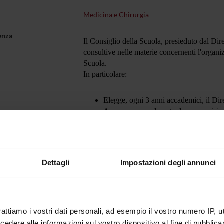
Medicina e Chirurgia
enza
Il Consiglio della Scuola, presieduto dal Dir
consultive nelle materie concernenti l'organiz
Scuola.
In particolare:
Elegge, ogni 3 anni accademici, il Dir
Approva, annualmente, la composizione
Approva la collocazione dei Medici in 
Il Consiglio è composto dal corpo docente de
specializzandi pari al 10% degli iscritti al
Dettagli
Impostazioni degli annunci
rappresentante per ogni anni di corso e non 
rattiamo i vostri dati personali, ad esempio il vostro numero IP, 
dere alle informazioni sul vostro dispositivo al fine di pubblica