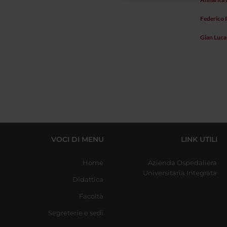
Federico 
Gian Luca
VOCI DI MENU
LINK UTILI
Home
Azienda Ospedaliera
Universitaria Integrata
Didattica
Facoltà
Segreterie e sedi