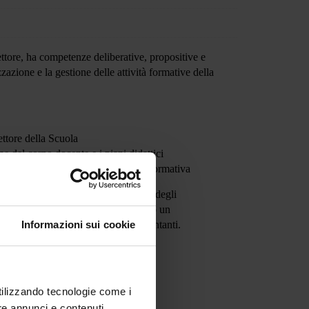
ettore, ha competenze deliberative, propositive e
zazione e la gestione delle attività formative della
ettore della Scuola
 del corpo docente e i piani didattici
Formazione in strutture extra rete formativa
lla Scuola e da una rappresentanza degli
la Scuola garantendo comunque almeno un
Informazioni sui cookie
superando il massimo di 10 rappresentanti
.
utilizzando tecnologie come i
re annunci e contenuti