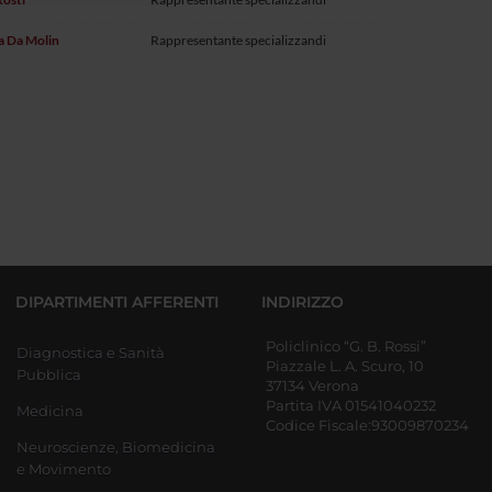
ia Da Molin
Rappresentante specializzandi
DIPARTIMENTI AFFERENTI
INDIRIZZO
Policlinico “G. B. Rossi”
Diagnostica e Sanità
Piazzale L. A. Scuro, 10
Pubblica
37134 Verona
Partita IVA 01541040232
Medicina
Codice Fiscale:93009870234
Neuroscienze, Biomedicina
e Movimento