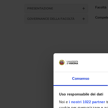
Facoltà
PRESENTAZIONE
Compet
GOVERNANCE DELLA FACOLTÀ
Consenso
Uso responsabile dei dati
Noi e
i nostri 1022 partner
t
cookie per memorizzare e acce