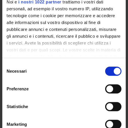
Noi e
i nostri 1022 partner
trattiamo i vostri dati
MEMBERS
personali, ad esempio il vostro numero IP, utilizzando
tecnologie come i cookie per memorizzare e accedere
alle informazioni sul vostro dispositivo al fine di
Valerio Arietti
pubblicare annunci e contenuti personalizzati, misurare
Francesco Ausania
gli annunci e i contenuti, ricercare il pubblico e sviluppare
Stefano Bernardelli
i servizi. Avete la possibilità di scegliere chi utilizza i
Mattia Bertolazzo
vostri dati e per quali scopi. Le vostre scelte in materia di
privacy sono applicabili solo su questa proprietà digitale
Dario Bertossi
in cui avete effettuato le vostre scelte. È possibile
Selezione
Luca Bianconi
modificare o revocare il proprio consenso in qualsiasi
Necessari
del
Marzia Boaretti
momento dalla Dichiarazione sui cookie o facendo clic
consenso
Nicoletta Bonisoli
sull'icona di attivazione della privacy.
Preferenze
Margherita Brondino
Con il tuo consenso, vorremmo anche:
Gaetano Cantalupo
raccogliere informazioni sulla tua posizione
Statistiche
Alberto Carli
geografica, con un'approssimazione di qualche
Anna Cini'
metro,
Marketing
Barbara Cisterna
Identificare il tuo dispositivo, scansionandolo