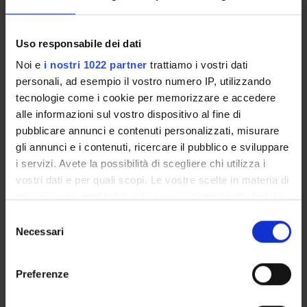
Uso responsabile dei dati
ORGANI E UFFICI DELLA FACOLTÀ
Noi e
i nostri 1022 partner
trattiamo i vostri dati
personali, ad esempio il vostro numero IP, utilizzando
PRESENTAZIONE
tecnologie come i cookie per memorizzare e accedere
alle informazioni sul vostro dispositivo al fine di
GOVERNANCE DELLA FACOLTÀ
pubblicare annunci e contenuti personalizzati, misurare
gli annunci e i contenuti, ricercare il pubblico e sviluppare
Presidente
i servizi. Avete la possibilità di scegliere chi utilizza i
Gianni Zoccatelli
vostri dati e per quali scopi. Le vostre scelte in materia di
Tipo organo
privacy sono applicabili solo su questa proprietà digitale
Commissione
in cui avete effettuato le vostre scelte. È possibile
Selezione
Organo di riferimento
modificare o revocare il proprio consenso in qualsiasi
Necessari
del
momento dalla Dichiarazione sui cookie o facendo clic
consenso
sull'icona di attivazione della privacy.
Segreteria
Preferenze
Segreterie didattiche dei Corsi di studio di Area Sanitaria - Sede di
Verona
Con il tuo consenso, vorremmo anche: