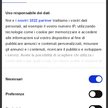
Uso responsabile dei dati
ORGANI E UFFICI DELLA FACOLTÀ
Noi e
i nostri 1022 partner
trattiamo i vostri dati
personali, ad esempio il vostro numero IP, utilizzando
OVERVIEW
tecnologie come i cookie per memorizzare e accedere
alle informazioni sul vostro dispositivo al fine di
GOVERNANCE DELLA FACOLTÀ
pubblicare annunci e contenuti personalizzati, misurare
gli annunci e i contenuti, ricercare il pubblico e sviluppare
Chairperson
i servizi. Avete la possibilità di scegliere chi utilizza i
Gianni Zoccatelli
vostri dati e per quali scopi. Le vostre scelte in materia di
privacy sono applicabili solo su questa proprietà digitale
Body type
in cui avete effettuato le vostre scelte. È possibile
Quality Assurance Board
Selezione
modificare o revocare il proprio consenso in qualsiasi
Necessari
del
Reference body
momento dalla Dichiarazione sui cookie o facendo clic
consenso
sull'icona di attivazione della privacy.
Administration office
Preferenze
Secretary's Office for study courses
Con il tuo consenso, vorremmo anche:
Faculty