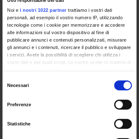
Uso responsabile dei dati
ORGANI E UFFICI DELLA FACOLTÀ
Noi e
i nostri 1022 partner
trattiamo i vostri dati
personali, ad esempio il vostro numero IP, utilizzando
OVERVIEW
tecnologie come i cookie per memorizzare e accedere
alle informazioni sul vostro dispositivo al fine di
GOVERNANCE DELLA FACOLTÀ
pubblicare annunci e contenuti personalizzati, misurare
gli annunci e i contenuti, ricercare il pubblico e sviluppare
Chairperson
i servizi. Avete la possibilità di scegliere chi utilizza i
Paolo Fabene
vostri dati e per quali scopi. Le vostre scelte in materia di
privacy sono applicabili solo su questa proprietà digitale
Body type
Quality Assurance Board
in cui avete effettuato le vostre scelte. È possibile
Selezione
modificare o revocare il proprio consenso in qualsiasi
Necessari
del
Reference body
Loading...
momento dalla Dichiarazione sui cookie o facendo clic
consenso
sull'icona di attivazione della privacy.
Administration office
Preferenze
Secretary's Office for the Nursing Degree Course (in Trento)
Con il tuo consenso, vorremmo anche:
Faculty
raccogliere informazioni sulla tua posizione
Statistiche
Medicine and Surgery
geografica, con un'approssimazione di qualche
metro,