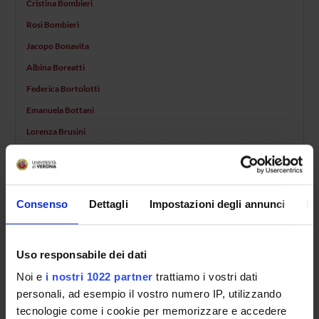
Cristina Bombieri
Rosi Bombieri
Jacopo Bonavita
Albina Boreatti
Federica Bortolotti
Emanuela Bottani
Lorenza Brusini
Mario Rosario Buffelli
Fabiana Busti
Tommaso Cai
Consenso
Dettagli
Impostazioni degli annunci
In
Massimiliano Calabrese
Marco Cambiaghi
Uso responsabile dei dati
Marco Caminati
Noi e
i nostri 1022 partner
trattiamo i vostri dati
Gaetano Cantalupo
personali, ad esempio il vostro numero IP, utilizzando
Carlo Capelli
tecnologie come i cookie per memorizzare e accedere