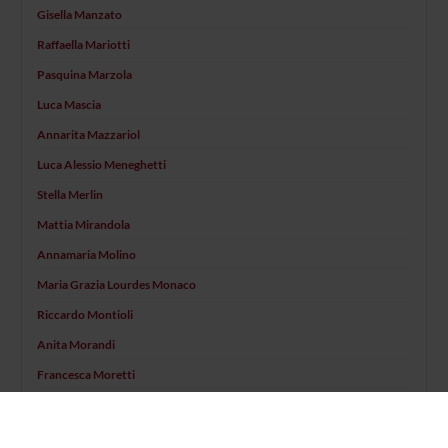
Gisella Manzato
Raffaella Mariotti
Pasquina Marzola
Luca Mascia
Annarita Mazzariol
Luca Alessio Meneghetti
Stella Merlin
Mattia Mirandola
Annamaria Molino
Maria Grazia Lourdes Monaco
Riccardo Montioli
Anita Morandi
Francesca Moretti
Valentina Moro
Elisa Moscon