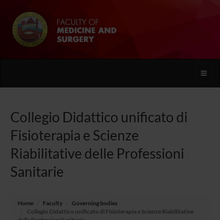
Toggle
naviga
Collegio Didattico unificato di
Fisioterapia e Scienze
Riabilitative delle Professioni
Sanitarie
Home
Faculty
Governing bodies
Collegio Didattico unificato di Fisioterapia e Scienze Riabilitative
delle Professioni Sanitarie