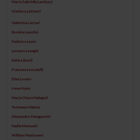
Maria Gabriella Landuzzi
Gianluca Lattanzi
Valentina Lazzari
Romina Leardini
Federico Leoni
Lorenzo Leveghi
Katia Libardi
Francesca Locatelli
Elisa Lovato
Irene Maini
Maria Chiara Malaguti
Tommaso Maluta
Alessandro Manganotti
Nadia Mansueti
William Mantovani