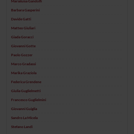
Marialuisa Gandolfi
Barbara Gasperini
Davide Gatti
Matteo Giuliari
Giada Goracci
Giovanni Gotte
Paolo Gozzer
Marco Gradassi
Marika Graziola
Federica Grendene
Giulia Guglielmetti
Francesco Guglielmini
Giovanni Guiglia
Sandro La Micela
Stefano Landi