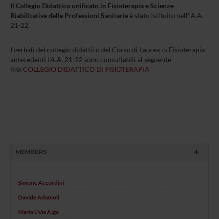
Il Collegio Didattico unificato in Fisioterapia e Scienze
Riabilitative delle Professioni Sanitarie
è stato istituito nell' A.A.
21-22.
I verbali del collegio didattico del Corso di Laurea in Fisioterapia
antecedenti l'A.A. 21-22 sono consultabili al seguente
link
COLLEGIO DIDATTICO DI FISIOTERAPIA
MEMBERS
Simone Accordini
Davide Adamoli
Maria Livia Alga