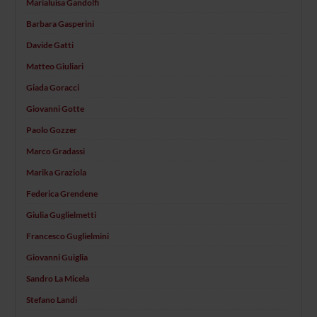
Marialuisa Gandolfi
Barbara Gasperini
Davide Gatti
Matteo Giuliari
Giada Goracci
Giovanni Gotte
Paolo Gozzer
Marco Gradassi
Marika Graziola
Federica Grendene
Giulia Guglielmetti
Francesco Guglielmini
Giovanni Guiglia
Sandro La Micela
Stefano Landi