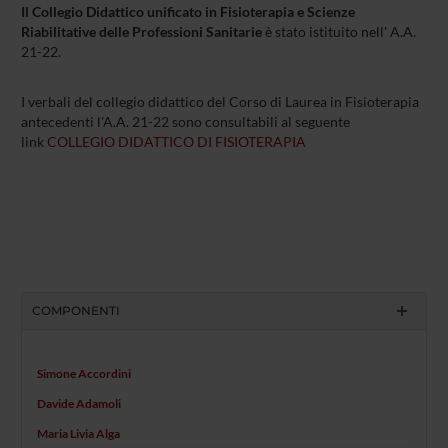
Il Collegio Didattico unificato in Fisioterapia e Scienze
Riabilitative delle Professioni Sanitarie
è stato istituito nell' A.A.
21-22.
I verbali del collegio didattico del Corso di Laurea in Fisioterapia
antecedenti l'A.A. 21-22 sono consultabili al seguente
link
COLLEGIO DIDATTICO DI FISIOTERAPIA
COMPONENTI
Simone Accordini
Davide Adamoli
Maria Livia Alga