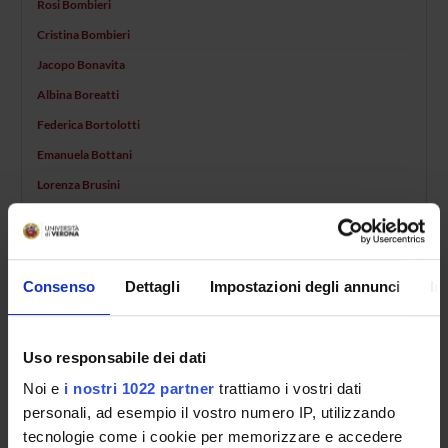
Rosi Bombieri
Cristina Bombieri
Jacopo Bonavita
Albina Boreatti
Federica Bortolotti
Emanuela Bottani
Lorenza Brusini
Mario Rosario Buffelli
Fabiana Busti
Tommaso Cai
Consenso
Dettagli
Impostazioni degli annunci
In
Massimiliano Calabrese
Marco Cambiaghi
Uso responsabile dei dati
Marco Caminati
Noi e
i nostri 1022 partner
trattiamo i vostri dati
Gaetano Cantalupo
personali, ad esempio il vostro numero IP, utilizzando
Luca Capelli
tecnologie come i cookie per memorizzare e accedere