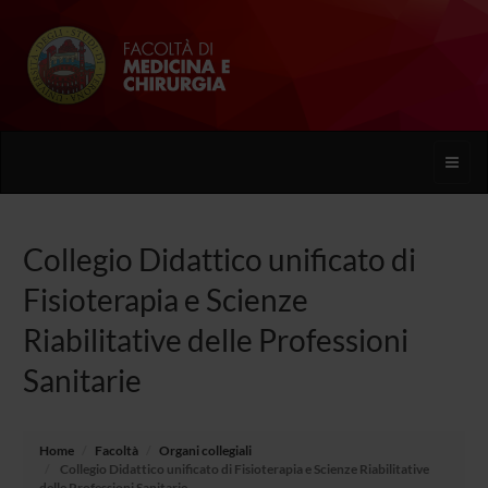
Toggle
naviga
Collegio Didattico unificato di
Fisioterapia e Scienze
Riabilitative delle Professioni
Sanitarie
Home
Facoltà
Organi collegiali
Collegio Didattico unificato di Fisioterapia e Scienze Riabilitative
delle Professioni Sanitarie