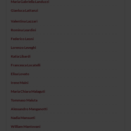
Maria Gabriella Landuzzi
Gianluca Lattanzi
Valentina Lazzari
Romina Leardini
Federico Leoni
Lorenzo Leveghi
Katia Libardi
Francesca Locatelli
Elisa Lovato
Irene Maini
Maria Chiara Malaguti
Tommaso Maluta
Alessandro Manganotti
Nadia Mansueti
William Mantovani