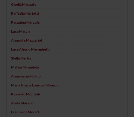
Gisella Manzato
Raffaella Mariotti
Pasquina Marzola
Luca Mascia
Annarita Mazzariol
Luca Alessio Meneghetti
Stella Merlin
Mattia Mirandola
Annamaria Molino
Maria Grazia Lourdes Monaco
Riccardo Montioli
Anita Morandi
Francesca Moretti
Valentina Moro
Elisa Moscon