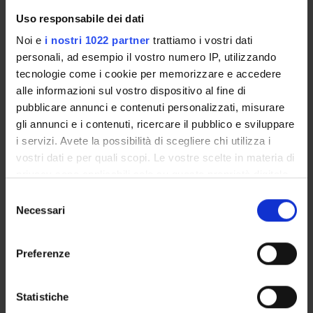
Uso responsabile dei dati
Noi e
i nostri 1022 partner
trattiamo i vostri dati
personali, ad esempio il vostro numero IP, utilizzando
tecnologie come i cookie per memorizzare e accedere
ORGANI E UFFICI DELLA FACOLTÀ
alle informazioni sul vostro dispositivo al fine di
pubblicare annunci e contenuti personalizzati, misurare
PRESENTAZIONE
gli annunci e i contenuti, ricercare il pubblico e sviluppare
i servizi. Avete la possibilità di scegliere chi utilizza i
GOVERNANCE DELLA FACOLTÀ
vostri dati e per quali scopi. Le vostre scelte in materia di
privacy sono applicabili solo su questa proprietà digitale
Presidente
in cui avete effettuato le vostre scelte. È possibile
Selezione
Stefano Tamburin
modificare o revocare il proprio consenso in qualsiasi
Necessari
del
Tipo organo
momento dalla Dichiarazione sui cookie o facendo clic
consenso
Comitato
sull'icona di attivazione della privacy.
Preferenze
Facoltà
Medicina e Chirurgia
Con il tuo consenso, vorremmo anche:
raccogliere informazioni sulla tua posizione
Dipartimento
Statistiche
Neuroscienze, Biomedicina e Movimento
geografica, con un'approssimazione di qualche