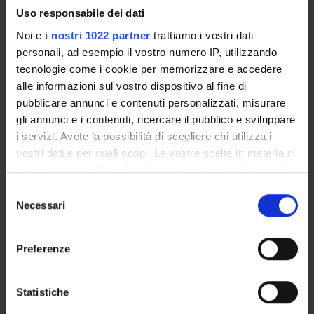
Uso responsabile dei dati
Marco Barillari
Componente
Noi e
i nostri 1022 partner
trattiamo i vostri dati
Emanuela Bottani
personali, ad esempio il vostro numero IP, utilizzando
Componente
tecnologie come i cookie per memorizzare e accedere
Elena Butturini
alle informazioni sul vostro dispositivo al fine di
Componente
pubblicare annunci e contenuti personalizzati, misurare
Daniela Cafaro
gli annunci e i contenuti, ricercare il pubblico e sviluppare
Componente
i servizi. Avete la possibilità di scegliere chi utilizza i
Nicolo' Cardobi
vostri dati e per quali scopi. Le vostre scelte in materia di
Componente
privacy sono applicabili solo su questa proprietà digitale
Erica Carmagnani
in cui avete effettuato le vostre scelte. È possibile
Componente
Selezione
modificare o revocare il proprio consenso in qualsiasi
Necessari
del
Diego Cavalli
momento dalla Dichiarazione sui cookie o facendo clic
Componente
consenso
sull'icona di attivazione della privacy.
Carlo Cavedon
Preferenze
Componente
Con il tuo consenso, vorremmo anche:
Nicoletta Cederle
Componente
raccogliere informazioni sulla tua posizione
Statistiche
geografica, con un'approssimazione di qualche
Mauro Curzel