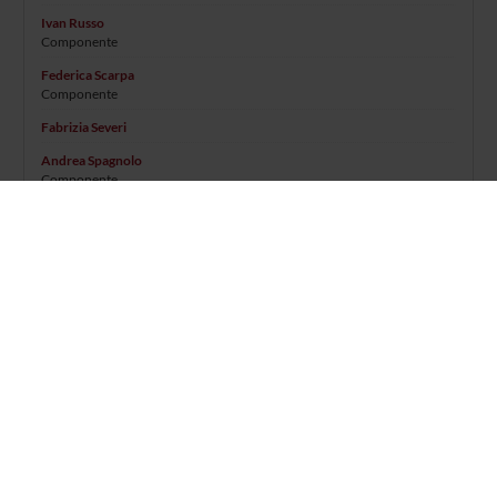
Ivan Russo
Componente
Federica Scarpa
Componente
Fabrizia Severi
Andrea Spagnolo
Componente
Stefano Tambalo
Componente
Stefania Turrina
Componente
Eugenio Vecchini
Componente
Emanuele Zivelonghi
Componente
Michele Zuffante
Componente