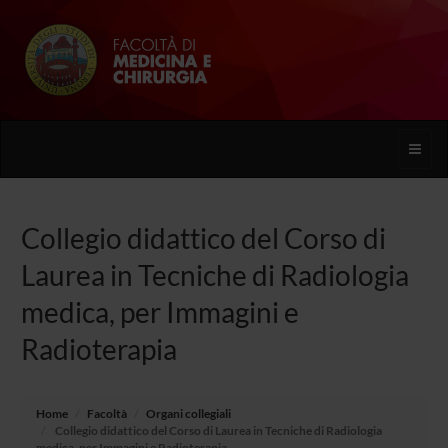
Toggle
naviga
Collegio didattico del Corso di
Laurea in Tecniche di Radiologia
medica, per Immagini e
Radioterapia
Home
Facoltà
Organi collegiali
Collegio didattico del Corso di Laurea in Tecniche di Radiologia
medica, per Immagini e Radioterapia