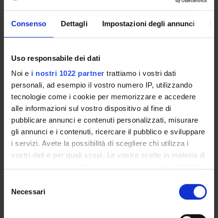
Presentazione
Consenso
Dettagli
Impostazioni degli annunci
In
Come iscriversi e Requisiti di ammissione
Piani didattici
Insegnamenti
Uso responsabile dei dati
Bacheca avvisi
Noi e
i nostri 1022 partner
trattiamo i vostri dati
Organi collegiali e di governo
personali, ad esempio il vostro numero IP, utilizzando
Rete formativa
tecnologie come i cookie per memorizzare e accedere
alle informazioni sul vostro dispositivo al fine di
pubblicare annunci e contenuti personalizzati, misurare
Servizio Studenti Internazionali
gli annunci e i contenuti, ricercare il pubblico e sviluppare
i servizi. Avete la possibilità di scegliere chi utilizza i
vostri dati e per quali scopi. Le vostre scelte in materia di
OFFERTA FORMATIVA
privacy sono applicabili solo su questa proprietà digitale
in cui avete effettuato le vostre scelte. È possibile
Selezione
SEMESTRE FILTRO
modificare o revocare il proprio consenso in qualsiasi
Necessari
del
momento dalla Dichiarazione sui cookie o facendo clic
consenso
CORSI DI LAUREA
sull'icona di attivazione della privacy.