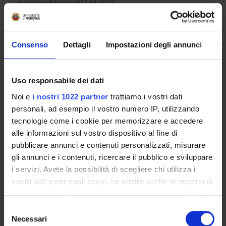
Intensiva e del Dolore (D.I. 68/2015)
Presentazione
Consenso
Dettagli
Impostazioni degli annunci
In
Come iscriversi e Requisiti di ammissione
Piani didattici
Uso responsabile dei dati
Insegnamenti
Bacheca avvisi
Noi e
i nostri 1022 partner
trattiamo i vostri dati
personali, ad esempio il vostro numero IP, utilizzando
Organi collegiali e di governo
tecnologie come i cookie per memorizzare e accedere
Rete formativa
alle informazioni sul vostro dispositivo al fine di
pubblicare annunci e contenuti personalizzati, misurare
Servizio Studenti Internazionali
gli annunci e i contenuti, ricercare il pubblico e sviluppare
i servizi. Avete la possibilità di scegliere chi utilizza i
vostri dati e per quali scopi. Le vostre scelte in materia di
OFFERTA FORMATIVA
privacy sono applicabili solo su questa proprietà digitale
in cui avete effettuato le vostre scelte. È possibile
Selezione
modificare o revocare il proprio consenso in qualsiasi
Necessari
SEMESTRE FILTRO
del