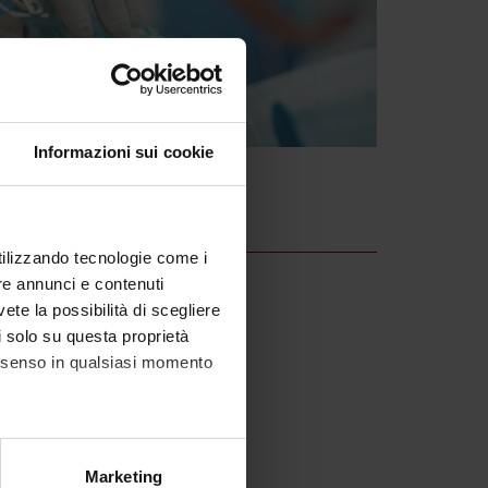
Informazioni sui cookie
utilizzando tecnologie come i
re annunci e contenuti
vete la possibilità di scegliere
li solo su questa proprietà
consenso in qualsiasi momento
alche metro,
Marketing