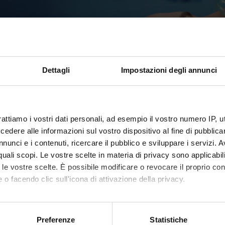
Dettagli
Impostazioni degli annunci
i collegiali
rattiamo i vostri dati personali, ad esempio il vostro numero IP, 
dere alle informazioni sul vostro dispositivo al fine di pubblica
nunci e i contenuti, ricercare il pubblico e sviluppare i servizi. A
glio della Scuola di Specializzazione in
r quali scopi. Le vostre scelte in materia di privacy sono applicabi
esia rianimazione, terapia intensiva e
to le vostre scelte. È possibile modificare o revocare il proprio 
olore
 o facendo clic sull'icona di attivazione della privacy.
ente: Gottin Leonardo
mo anche:
Verona
oni sulla tua posizione geografica, con un'approssimazione di qu
Preferenze
Statistiche