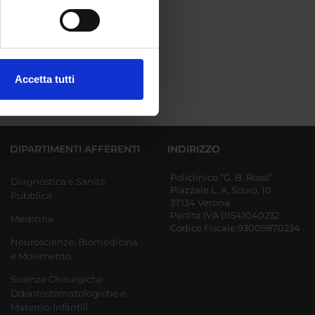
e specifiche (impronte
ezione dettagli
. Puoi
Accetta tutti
l media e per analizzare il
ostri partner che si occupano
azioni che hai fornito loro o
DIPARTIMENTI AFFERENTI
INDIRIZZO
Policlinico “G. B. Rossi”
Diagnostica e Sanità
Piazzale L. A. Scuro, 10
Pubblica
37134 Verona
Partita IVA 01541040232
Medicina
Codice Fiscale:93009870234
Neuroscienze, Biomedicina
e Movimento
Scienze Chirurgiche
Odontostomatologiche e
Materno-Infantili