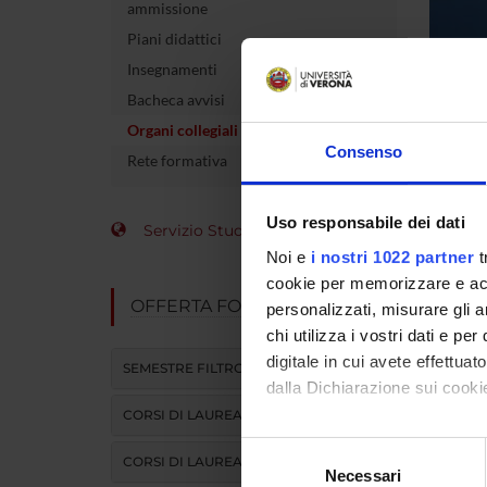
ammissione
Piani didattici
Insegnamenti
Bacheca avvisi
Organi collegiali e di governo
Consenso
Rete formativa
Uso responsabile dei dati
Organ
Servizio Studenti Internazionali
Noi e
i nostri 1022 partner
t
cookie per memorizzare e acce
OFFERTA FORMATIVA
personalizzati, misurare gli an
Consi
chi utilizza i vostri dati e pe
Anest
digitale in cui avete effettua
SEMESTRE FILTRO
del d
dalla Dichiarazione sui cookie
CORSI DI LAUREA
Presid
Con il tuo consenso, vorrem
Selezione
Sede: 
CORSI DI LAUREA MAGISTRALE
raccogliere informazi
Necessari
del