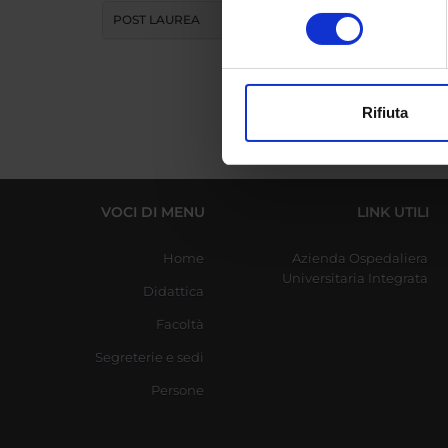
Identificare il tuo di
consenso
POST LAUREA
digitali).
Approfondisci come vengono el
modificare o ritirare il tuo 
Rifiuta
Utilizziamo i cookie per perso
nostro traffico. Condividiamo 
di analisi dei dati web, pubbl
che hanno raccolto dal tuo uti
VOCI DI MENU
LINK UTILI
Home
Azienda Ospedaliera
Universitaria Integrata
Didattica
Facoltà
Segreterie e sedi
Persone