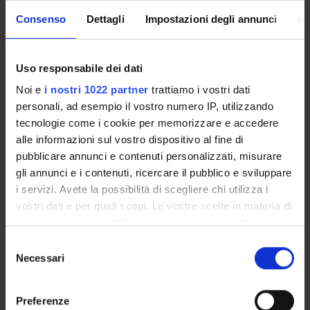
Enrolment Procedures and Admission Requirements
Consenso
Dettagli
Impostazioni degli annunci
In
Degree Programme
Courses
Notices
Uso responsabile dei dati
Governing bodies
Noi e
i nostri 1022 partner
trattiamo i vostri dati
Rete formativa
personali, ad esempio il vostro numero IP, utilizzando
tecnologie come i cookie per memorizzare e accedere
alle informazioni sul vostro dispositivo al fine di
International Students
pubblicare annunci e contenuti personalizzati, misurare
gli annunci e i contenuti, ricercare il pubblico e sviluppare
i servizi. Avete la possibilità di scegliere chi utilizza i
OFFERTA FORMATIVA
vostri dati e per quali scopi. Le vostre scelte in materia di
privacy sono applicabili solo su questa proprietà digitale
CORSI DI LAUREA
in cui avete effettuato le vostre scelte. È possibile
Selezione
modificare o revocare il proprio consenso in qualsiasi
Necessari
del
SEMESTRE FILTRO
momento dalla Dichiarazione sui cookie o facendo clic
consenso
sull'icona di attivazione della privacy.
CORSI DI LAUREA MAGISTRALE
Preferenze