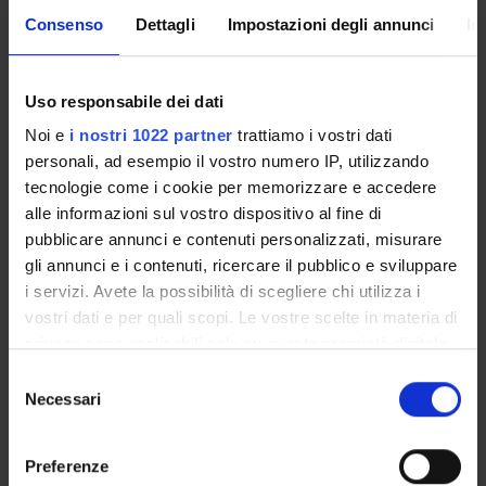
Enrolment Procedures and Admission Requirements
Consenso
Dettagli
Impostazioni degli annunci
In
Degree Programme
Courses
Uso responsabile dei dati
Notices
Governing bodies
Noi e
i nostri 1022 partner
trattiamo i vostri dati
personali, ad esempio il vostro numero IP, utilizzando
Rete formativa
tecnologie come i cookie per memorizzare e accedere
alle informazioni sul vostro dispositivo al fine di
International Students
pubblicare annunci e contenuti personalizzati, misurare
gli annunci e i contenuti, ricercare il pubblico e sviluppare
i servizi. Avete la possibilità di scegliere chi utilizza i
OFFERTA FORMATIVA
vostri dati e per quali scopi. Le vostre scelte in materia di
privacy sono applicabili solo su questa proprietà digitale
in cui avete effettuato le vostre scelte. È possibile
SEMESTRE FILTRO
Selezione
modificare o revocare il proprio consenso in qualsiasi
Necessari
del
CORSI DI LAUREA
momento dalla Dichiarazione sui cookie o facendo clic
consenso
sull'icona di attivazione della privacy.
CORSI DI LAUREA MAGISTRALE
Preferenze