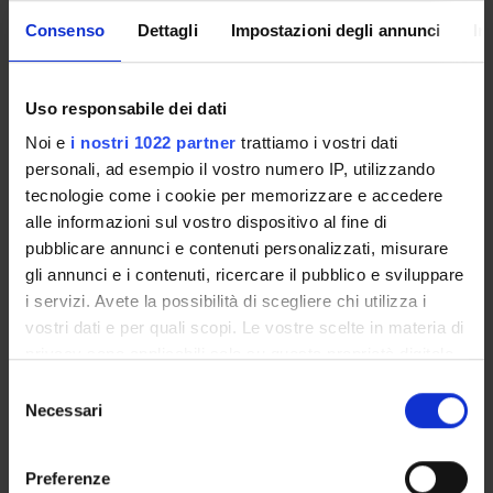
Enrolment Procedures and Admission Requirements
Consenso
Dettagli
Impostazioni degli annunci
In
Degree Programme
Courses
Notices
Uso responsabile dei dati
Governing bodies
Noi e
i nostri 1022 partner
trattiamo i vostri dati
Rete formativa
personali, ad esempio il vostro numero IP, utilizzando
tecnologie come i cookie per memorizzare e accedere
alle informazioni sul vostro dispositivo al fine di
International Students
pubblicare annunci e contenuti personalizzati, misurare
gli annunci e i contenuti, ricercare il pubblico e sviluppare
i servizi. Avete la possibilità di scegliere chi utilizza i
OFFERTA FORMATIVA
vostri dati e per quali scopi. Le vostre scelte in materia di
privacy sono applicabili solo su questa proprietà digitale
SEMESTRE FILTRO
in cui avete effettuato le vostre scelte. È possibile
Selezione
modificare o revocare il proprio consenso in qualsiasi
Necessari
del
CORSI DI LAUREA
momento dalla Dichiarazione sui cookie o facendo clic
consenso
sull'icona di attivazione della privacy.
CORSI DI LAUREA MAGISTRALE
Preferenze