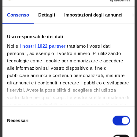
Presentazione
Consenso
Dettagli
Impostazioni degli annunci
In
Come iscriversi e Requisiti di ammissione
Piani didattici
Insegnamenti
Uso responsabile dei dati
Bacheca avvisi
Noi e
i nostri 1022 partner
trattiamo i vostri dati
Organi collegiali e di governo
personali, ad esempio il vostro numero IP, utilizzando
Rete formativa
tecnologie come i cookie per memorizzare e accedere
alle informazioni sul vostro dispositivo al fine di
pubblicare annunci e contenuti personalizzati, misurare
Servizio Studenti Internazionali
gli annunci e i contenuti, ricercare il pubblico e sviluppare
i servizi. Avete la possibilità di scegliere chi utilizza i
vostri dati e per quali scopi. Le vostre scelte in materia di
OFFERTA FORMATIVA
privacy sono applicabili solo su questa proprietà digitale
in cui avete effettuato le vostre scelte. È possibile
Selezione
SEMESTRE FILTRO
modificare o revocare il proprio consenso in qualsiasi
Necessari
del
momento dalla Dichiarazione sui cookie o facendo clic
consenso
CORSI DI LAUREA
sull'icona di attivazione della privacy.