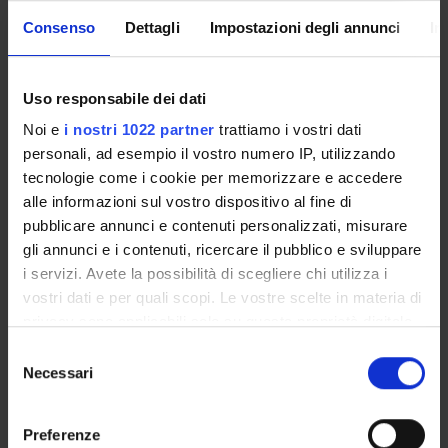
Enrolment Procedures and Admission Requirements
Consenso
Dettagli
Impostazioni degli annunci
In
Degree Programme
Courses
Notices
Uso responsabile dei dati
Governing bodies
Noi e
i nostri 1022 partner
trattiamo i vostri dati
Rete formativa
personali, ad esempio il vostro numero IP, utilizzando
tecnologie come i cookie per memorizzare e accedere
alle informazioni sul vostro dispositivo al fine di
International Students
pubblicare annunci e contenuti personalizzati, misurare
gli annunci e i contenuti, ricercare il pubblico e sviluppare
i servizi. Avete la possibilità di scegliere chi utilizza i
OFFERTA FORMATIVA
vostri dati e per quali scopi. Le vostre scelte in materia di
privacy sono applicabili solo su questa proprietà digitale
SEMESTRE FILTRO
in cui avete effettuato le vostre scelte. È possibile
Selezione
modificare o revocare il proprio consenso in qualsiasi
Necessari
del
CORSI DI LAUREA
momento dalla Dichiarazione sui cookie o facendo clic
consenso
sull'icona di attivazione della privacy.
CORSI DI LAUREA MAGISTRALE
Preferenze