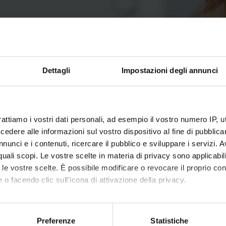
Dettagli
Impostazioni degli annunci
i collegiali
rattiamo i vostri dati personali, ad esempio il vostro numero IP, 
dere alle informazioni sul vostro dispositivo al fine di pubblica
nunci e i contenuti, ricercare il pubblico e sviluppare i servizi. A
glio della Scuola di Specializzazione in
r quali scopi. Le vostre scelte in materia di privacy sono applicabi
tria
to le vostre scelte. È possibile modificare o revocare il proprio 
 o facendo clic sull'icona di attivazione della privacy.
ente: Piacentini Giorgio
Verona
mo anche:
oni sulla tua posizione geografica, con un'approssimazione di qu
Preferenze
Statistiche