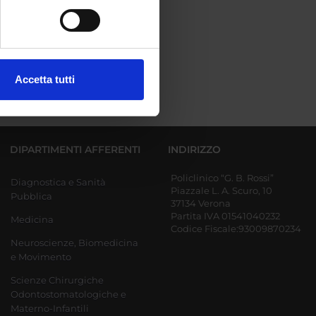
e specifiche (impronte
ezione dettagli
. Puoi
Accetta tutti
l media e per analizzare il
ostri partner che si occupano
azioni che hai fornito loro o
DIPARTIMENTI AFFERENTI
INDIRIZZO
Policlinico “G. B. Rossi”
Diagnostica e Sanità
Piazzale L. A. Scuro, 10
Pubblica
37134 Verona
Partita IVA 01541040232
Medicina
Codice Fiscale:93009870234
Neuroscienze, Biomedicina
e Movimento
Scienze Chirurgiche
Odontostomatologiche e
Materno-Infantili