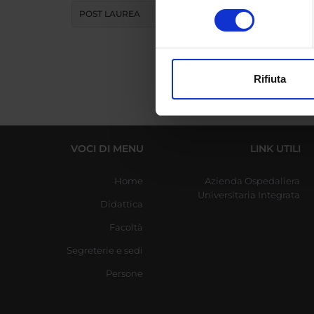
Identificare il tuo di
consenso
POST LAUREA
digitali).
Approfondisci come vengono el
modificare o ritirare il tuo 
Rifiuta
Utilizziamo i cookie per perso
nostro traffico. Condividiamo 
di analisi dei dati web, pubbl
che hanno raccolto dal tuo uti
VOCI DI MENU
LINK UTILI
Home
Azienda Ospedaliera
Universitaria Integrata
Didattica
Facoltà
Segreterie e sedi
Persone