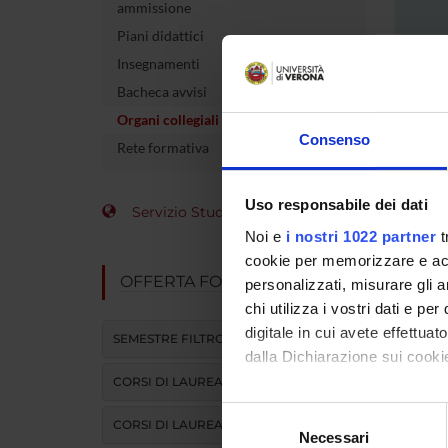
ammissione
Piani didattici
Insegnamenti
Bacheca avvisi
Organi collegiali e di governo
Consenso
Rete formativa
Uso responsabile dei dati
Organ
Servizio Studenti Internazionali
Noi e
i nostri 1022 partner
t
cookie per memorizzare e acce
OFFERTA FORMATIVA
personalizzati, misurare gli an
Consi
chi utilizza i vostri dati e pe
Pedia
digitale in cui avete effettua
SEMESTRE FILTRO
dalla Dichiarazione sui cookie
Presid
CORSI DI LAUREA
Sede: 
Con il tuo consenso, vorrem
Selezione
CORSI DI LAUREA MAGISTRALE
raccogliere informazi
Necessari
del