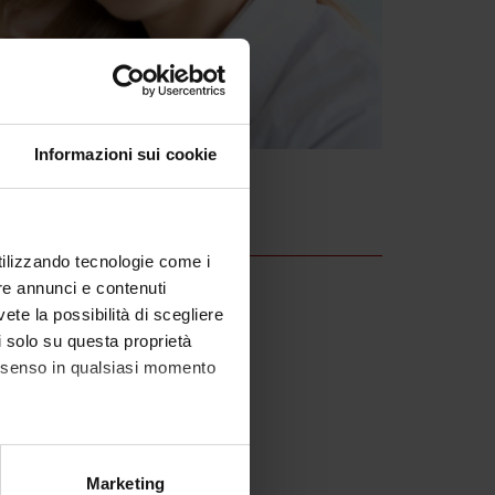
Informazioni sui cookie
utilizzando tecnologie come i
re annunci e contenuti
vete la possibilità di scegliere
li solo su questa proprietà
consenso in qualsiasi momento
alche metro,
Marketing