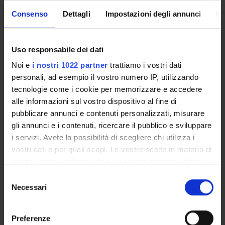
Enrolment Procedures and Admission Requirements
Consenso
Dettagli
Impostazioni degli annunci
In
Degree Programme
Courses
Notices
Uso responsabile dei dati
Governing bodies
Noi e
i nostri 1022 partner
trattiamo i vostri dati
Rete formativa
personali, ad esempio il vostro numero IP, utilizzando
tecnologie come i cookie per memorizzare e accedere
alle informazioni sul vostro dispositivo al fine di
International Students
pubblicare annunci e contenuti personalizzati, misurare
gli annunci e i contenuti, ricercare il pubblico e sviluppare
i servizi. Avete la possibilità di scegliere chi utilizza i
OFFERTA FORMATIVA
vostri dati e per quali scopi. Le vostre scelte in materia di
privacy sono applicabili solo su questa proprietà digitale
SEMESTRE FILTRO
in cui avete effettuato le vostre scelte. È possibile
Selezione
modificare o revocare il proprio consenso in qualsiasi
Necessari
del
CORSI DI LAUREA
momento dalla Dichiarazione sui cookie o facendo clic
consenso
sull'icona di attivazione della privacy.
CORSI DI LAUREA MAGISTRALE
Preferenze