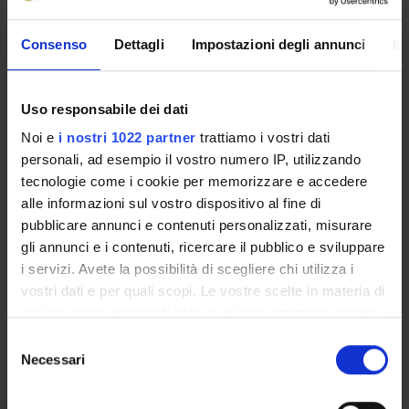
Presentazione
Consenso
Dettagli
Impostazioni degli annunci
In
Come iscriversi e Requisiti di ammissione
Piani didattici
Insegnamenti
Uso responsabile dei dati
Bacheca avvisi
Noi e
i nostri 1022 partner
trattiamo i vostri dati
Organi collegiali e di governo
personali, ad esempio il vostro numero IP, utilizzando
Rete formativa
tecnologie come i cookie per memorizzare e accedere
alle informazioni sul vostro dispositivo al fine di
pubblicare annunci e contenuti personalizzati, misurare
Servizio Studenti Internazionali
gli annunci e i contenuti, ricercare il pubblico e sviluppare
i servizi. Avete la possibilità di scegliere chi utilizza i
vostri dati e per quali scopi. Le vostre scelte in materia di
OFFERTA FORMATIVA
privacy sono applicabili solo su questa proprietà digitale
in cui avete effettuato le vostre scelte. È possibile
Selezione
SEMESTRE FILTRO
modificare o revocare il proprio consenso in qualsiasi
Necessari
del
momento dalla Dichiarazione sui cookie o facendo clic
consenso
CORSI DI LAUREA
sull'icona di attivazione della privacy.