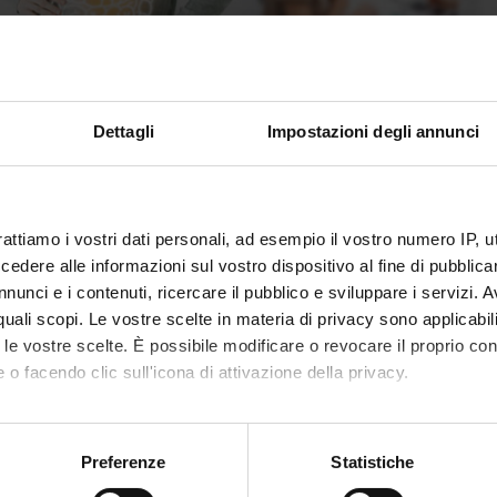
Dettagli
Impostazioni degli annunci
rning bodies
rattiamo i vostri dati personali, ad esempio il vostro numero IP, 
dere alle informazioni sul vostro dispositivo al fine di pubblica
glio della Scuola di Specializzazione in
nunci e i contenuti, ricercare il pubblico e sviluppare i servizi. A
tie dell'apparato digerente
r quali scopi. Le vostre scelte in materia di privacy sono applicabi
to le vostre scelte. È possibile modificare o revocare il proprio 
erson: Frulloni Luca
 o facendo clic sull'icona di attivazione della privacy.
Verona
mo anche:
oni sulla tua posizione geografica, con un'approssimazione di qu
Preferenze
Statistiche
spositivo, scansionandolo attivamente alla ricerca di caratteristich