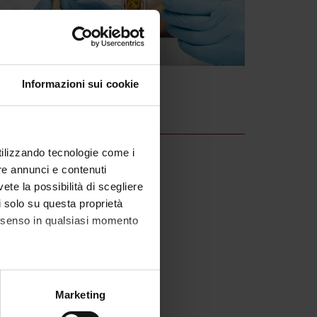
Informazioni sui cookie
utilizzando tecnologie come i
re annunci e contenuti
vete la possibilità di scegliere
li solo su questa proprietà
consenso in qualsiasi momento
alche metro,
Marketing
e specifiche (impronte