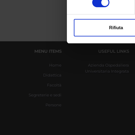
digitali).
Approfondisci come vengono el
modificare o ritirare il tuo 
Rifiuta
Utilizziamo i cookie per perso
nostro traffico. Condividiamo 
di analisi dei dati web, pubbl
MENU ITEMS
USEFUL LINKS
che hanno raccolto dal tuo uti
Home
Azienda Ospedaliera
Universitaria Integrata
Didattica
Facoltà
Segreterie e sedi
Persone