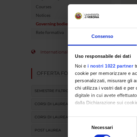
Courses
Notices
Governing bodies
Rete formativa
Consenso
Gove
International Students
Uso responsabile dei dati
Noi e
i nostri 1022 partner
t
OFFERTA FORMATIVA
cookie per memorizzare e acce
Consi
personalizzati, misurare gli an
Malat
chi utilizza i vostri dati e pe
SEMESTRE FILTRO
digitale in cui avete effettua
Chairp
dalla Dichiarazione sui cookie
CORSI DI LAUREA
Site: 
CORSI DI LAUREA MAGISTRALE
Con il tuo consenso, vorrem
Selezione
raccogliere informazi
Necessari
del
POST LAUREA
Identificare il tuo di
consenso