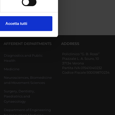
ezione dettagli
. Puoi
Accetta tutti
l media e per analizzare il
ostri partner che si occupano
azioni che hai fornito loro o
AFFERENT DEPARTMENTS
ADDRESS
Policlinico “G. B. Rossi”
Diagnostics and Public
Piazzale L. A. Scuro, 10
Health
37134 Verona
Partita IVA 01541040232
Medicine
Codice Fiscale:93009870234
Neurosciences, Biomedicine
and Movement Sciences
Surgery, Dentistry,
Paediatrics and
Gynaecology
Department of Engineering
for Innovation Medicine