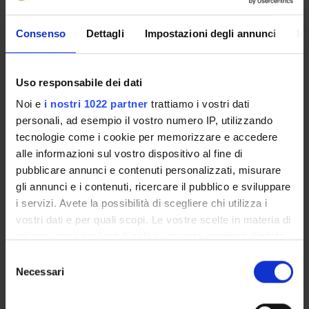
Presentazione
Consenso
Dettagli
Impostazioni degli annunci
In
Come iscriversi e Requisiti di ammissione
Piani didattici
Insegnamenti
Uso responsabile dei dati
Bacheca avvisi
Noi e
i nostri 1022 partner
trattiamo i vostri dati
Organi collegiali e di governo
personali, ad esempio il vostro numero IP, utilizzando
Rete formativa
tecnologie come i cookie per memorizzare e accedere
alle informazioni sul vostro dispositivo al fine di
pubblicare annunci e contenuti personalizzati, misurare
Servizio Studenti Internazionali
gli annunci e i contenuti, ricercare il pubblico e sviluppare
i servizi. Avete la possibilità di scegliere chi utilizza i
vostri dati e per quali scopi. Le vostre scelte in materia di
OFFERTA FORMATIVA
privacy sono applicabili solo su questa proprietà digitale
in cui avete effettuato le vostre scelte. È possibile
Selezione
SEMESTRE FILTRO
modificare o revocare il proprio consenso in qualsiasi
Necessari
del
momento dalla Dichiarazione sui cookie o facendo clic
consenso
CORSI DI LAUREA
sull'icona di attivazione della privacy.