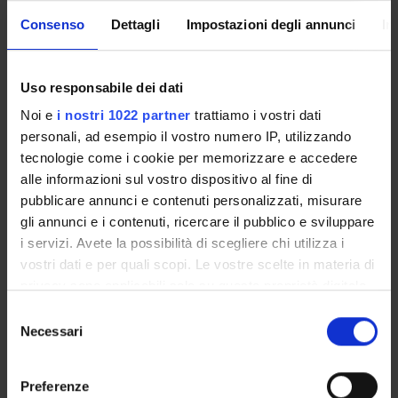
Enrolment Procedures and Admission Requirements
Consenso
Dettagli
Impostazioni degli annunci
In
Degree Programme
Courses
Notices
Uso responsabile dei dati
Governing bodies
Noi e
i nostri 1022 partner
trattiamo i vostri dati
Rete formativa
personali, ad esempio il vostro numero IP, utilizzando
tecnologie come i cookie per memorizzare e accedere
alle informazioni sul vostro dispositivo al fine di
International Students
pubblicare annunci e contenuti personalizzati, misurare
gli annunci e i contenuti, ricercare il pubblico e sviluppare
i servizi. Avete la possibilità di scegliere chi utilizza i
OFFERTA FORMATIVA
vostri dati e per quali scopi. Le vostre scelte in materia di
privacy sono applicabili solo su questa proprietà digitale
SEMESTRE FILTRO
in cui avete effettuato le vostre scelte. È possibile
Selezione
modificare o revocare il proprio consenso in qualsiasi
Necessari
del
CORSI DI LAUREA
momento dalla Dichiarazione sui cookie o facendo clic
consenso
sull'icona di attivazione della privacy.
CORSI DI LAUREA MAGISTRALE
Preferenze