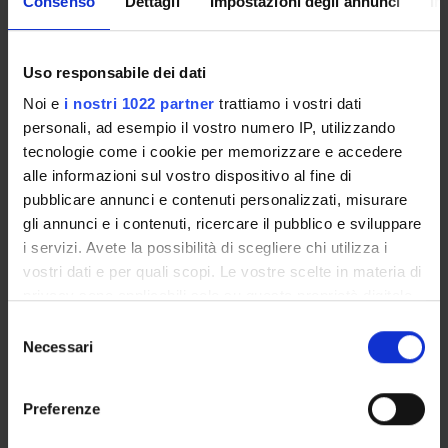
Consenso
Dettagli
Impostazioni degli annunci
In
Come iscriversi e Requisiti di ammissione
Piani didattici
Insegnamenti
Uso responsabile dei dati
Bacheca avvisi
Noi e
i nostri 1022 partner
trattiamo i vostri dati
Organi collegiali e di governo
personali, ad esempio il vostro numero IP, utilizzando
Documenti
tecnologie come i cookie per memorizzare e accedere
alle informazioni sul vostro dispositivo al fine di
pubblicare annunci e contenuti personalizzati, misurare
Servizio Studenti Internazionali
gli annunci e i contenuti, ricercare il pubblico e sviluppare
i servizi. Avete la possibilità di scegliere chi utilizza i
vostri dati e per quali scopi. Le vostre scelte in materia di
OFFERTA FORMATIVA
privacy sono applicabili solo su questa proprietà digitale
in cui avete effettuato le vostre scelte. È possibile
Selezione
SEMESTRE FILTRO
modificare o revocare il proprio consenso in qualsiasi
Necessari
del
momento dalla Dichiarazione sui cookie o facendo clic
consenso
CORSI DI LAUREA
sull'icona di attivazione della privacy.
Preferenze
CORSI DI LAUREA MAGISTRALE
Con il tuo consenso, vorremmo anche: