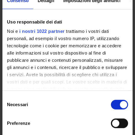
Consenso
Dettagli
Impostazioni degli annunci
In
Come iscriversi e Requisiti di ammissione
Piani didattici
Insegnamenti
Uso responsabile dei dati
Bacheca avvisi
Noi e
i nostri 1022 partner
trattiamo i vostri dati
Organi collegiali e di governo
personali, ad esempio il vostro numero IP, utilizzando
Documenti
tecnologie come i cookie per memorizzare e accedere
alle informazioni sul vostro dispositivo al fine di
pubblicare annunci e contenuti personalizzati, misurare
Servizio Studenti Internazionali
gli annunci e i contenuti, ricercare il pubblico e sviluppare
i servizi. Avete la possibilità di scegliere chi utilizza i
vostri dati e per quali scopi. Le vostre scelte in materia di
OFFERTA FORMATIVA
privacy sono applicabili solo su questa proprietà digitale
in cui avete effettuato le vostre scelte. È possibile
Selezione
SEMESTRE FILTRO
modificare o revocare il proprio consenso in qualsiasi
Necessari
del
momento dalla Dichiarazione sui cookie o facendo clic
consenso
CORSI DI LAUREA
sull'icona di attivazione della privacy.
Preferenze
CORSI DI LAUREA MAGISTRALE
Con il tuo consenso, vorremmo anche: