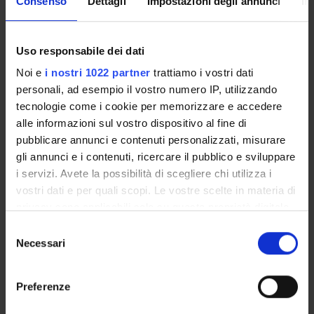
Consenso
Dettagli
Impostazioni degli annunci
In
Come iscriversi e Requisiti di ammissione
Piani didattici
Insegnamenti
Uso responsabile dei dati
Bacheca avvisi
Noi e
i nostri 1022 partner
trattiamo i vostri dati
Organi collegiali e di governo
personali, ad esempio il vostro numero IP, utilizzando
Documenti
tecnologie come i cookie per memorizzare e accedere
alle informazioni sul vostro dispositivo al fine di
pubblicare annunci e contenuti personalizzati, misurare
Servizio Studenti Internazionali
gli annunci e i contenuti, ricercare il pubblico e sviluppare
i servizi. Avete la possibilità di scegliere chi utilizza i
vostri dati e per quali scopi. Le vostre scelte in materia di
OFFERTA FORMATIVA
privacy sono applicabili solo su questa proprietà digitale
in cui avete effettuato le vostre scelte. È possibile
Selezione
SEMESTRE FILTRO
modificare o revocare il proprio consenso in qualsiasi
Necessari
del
momento dalla Dichiarazione sui cookie o facendo clic
consenso
CORSI DI LAUREA
sull'icona di attivazione della privacy.
Preferenze
CORSI DI LAUREA MAGISTRALE
Con il tuo consenso, vorremmo anche: