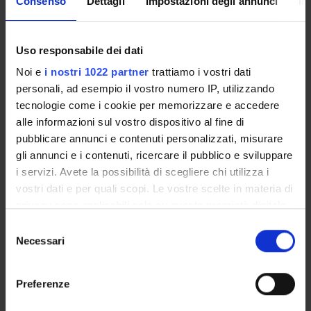
Consenso
Dettagli
Impostazioni degli annunci
In
Enrolment Procedures and Admission Requirements
Degree Programme
Courses
Uso responsabile dei dati
Notices
Noi e
i nostri 1022 partner
trattiamo i vostri dati
Governing bodies
personali, ad esempio il vostro numero IP, utilizzando
Documents
tecnologie come i cookie per memorizzare e accedere
alle informazioni sul vostro dispositivo al fine di
pubblicare annunci e contenuti personalizzati, misurare
International Students
gli annunci e i contenuti, ricercare il pubblico e sviluppare
i servizi. Avete la possibilità di scegliere chi utilizza i
vostri dati e per quali scopi. Le vostre scelte in materia di
OFFERTA FORMATIVA
privacy sono applicabili solo su questa proprietà digitale
in cui avete effettuato le vostre scelte. È possibile
Selezione
SEMESTRE FILTRO
modificare o revocare il proprio consenso in qualsiasi
Necessari
del
momento dalla Dichiarazione sui cookie o facendo clic
consenso
CORSI DI LAUREA
sull'icona di attivazione della privacy.
Preferenze
CORSI DI LAUREA MAGISTRALE
Con il tuo consenso, vorremmo anche: