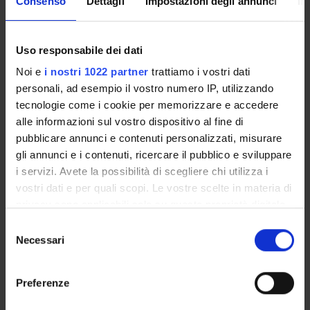
Consenso
Dettagli
Impostazioni degli annunci
In
Come iscriversi e Requisiti di ammissione
Piani didattici
Insegnamenti
Uso responsabile dei dati
Bacheca avvisi
Noi e
i nostri 1022 partner
trattiamo i vostri dati
Organi collegiali e di governo
personali, ad esempio il vostro numero IP, utilizzando
Documenti
tecnologie come i cookie per memorizzare e accedere
alle informazioni sul vostro dispositivo al fine di
pubblicare annunci e contenuti personalizzati, misurare
Servizio Studenti Internazionali
gli annunci e i contenuti, ricercare il pubblico e sviluppare
i servizi. Avete la possibilità di scegliere chi utilizza i
vostri dati e per quali scopi. Le vostre scelte in materia di
OFFERTA FORMATIVA
privacy sono applicabili solo su questa proprietà digitale
in cui avete effettuato le vostre scelte. È possibile
Selezione
SEMESTRE FILTRO
modificare o revocare il proprio consenso in qualsiasi
Necessari
del
momento dalla Dichiarazione sui cookie o facendo clic
consenso
CORSI DI LAUREA
sull'icona di attivazione della privacy.
Preferenze
CORSI DI LAUREA MAGISTRALE
Con il tuo consenso, vorremmo anche: