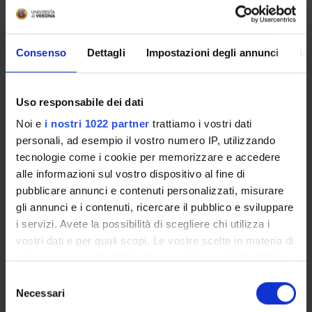
(D.I. 68/2015)
Consenso
Dettagli
Impostazioni degli annunci
In
Presentazione
Come iscriversi e Requisiti di ammissione
Piani didattici
Uso responsabile dei dati
Insegnamenti
Noi e
i nostri 1022 partner
trattiamo i vostri dati
Bacheca avvisi
personali, ad esempio il vostro numero IP, utilizzando
Organi collegiali e di governo
tecnologie come i cookie per memorizzare e accedere
Rete formativa
alle informazioni sul vostro dispositivo al fine di
pubblicare annunci e contenuti personalizzati, misurare
gli annunci e i contenuti, ricercare il pubblico e sviluppare
Servizio Studenti Internazionali
i servizi. Avete la possibilità di scegliere chi utilizza i
vostri dati e per quali scopi. Le vostre scelte in materia di
privacy sono applicabili solo su questa proprietà digitale
OFFERTA FORMATIVA
in cui avete effettuato le vostre scelte. È possibile
Selezione
modificare o revocare il proprio consenso in qualsiasi
Necessari
del
SEMESTRE FILTRO
momento dalla Dichiarazione sui cookie o facendo clic