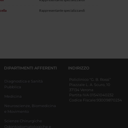
cella
Rappresentante specializzandi
DIPARTIMENTI AFFERENTI
INDIRIZZO
Policlinico “G. B. Rossi”
Diagnostica e Sanità
Piazzale L. A. Scuro, 10
Pubblica
37134 Verona
Partita IVA 01541040232
Medicina
Codice Fiscale:93009870234
Neuroscienze, Biomedicina
e Movimento
Scienze Chirurgiche
Odontostomatologiche e