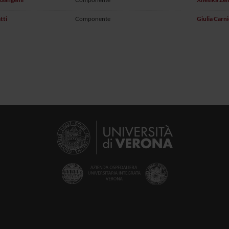
tti
Componente
Giulia Carni