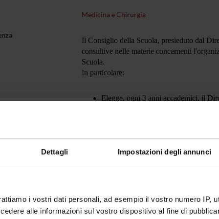
Medicina e Chirurgia
enza
Il Consiglio della Scuola, presieduto dal Dir
consultive nelle materie concernenti l'organiz
Scuola.
In particolare:
Elegge, ogni 3 anni accademici, il Dir
Approva, annualmente, la composizione
Approva la collocazione dei Medici in 
Il Consiglio è composto dal corpo docente de
specializzandi pari al 10% degli iscritti al
Dettagli
Impostazioni degli annunci
rappresentante per ogni anni di corso e non 
rattiamo i vostri dati personali, ad esempio il vostro numero IP, 
dere alle informazioni sul vostro dispositivo al fine di pubblica