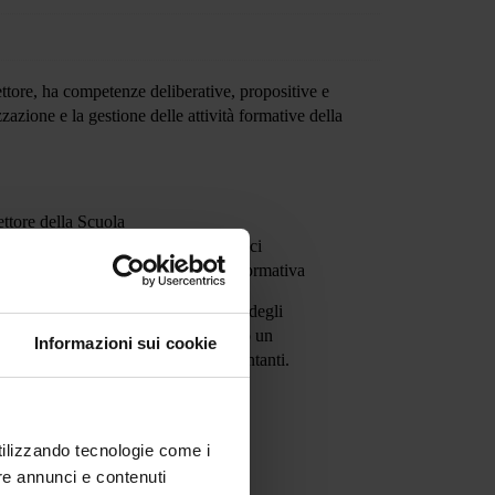
ettore, ha competenze deliberative, propositive e
zazione e la gestione delle attività formative della
ettore della Scuola
 del corpo docente e i piani didattici
Formazione in strutture extra rete formativa
lla Scuola e da una rappresentanza degli
la Scuola garantendo comunque almeno un
Informazioni sui cookie
superando il massimo di 10 rappresentanti
.
utilizzando tecnologie come i
re annunci e contenuti