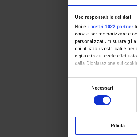
Comp
Uso responsabile dei dati
Simonetta
Noi e
i nostri 1022 partner
t
cookie per memorizzare e acce
Yuri Batta
personalizzati, misurare gli an
Francesco
chi utilizza i vostri dati e pe
digitale in cui avete effettua
Riccardo
dalla Dichiarazione sui cookie
Giuseppe 
Con il tuo consenso, vorrem
Fabiana B
Selezione
raccogliere informazi
Necessari
del
Marco Ant
Identificare il tuo di
consenso
digitali).
Ernesto Cr
Approfondisci come vengono el
Andrea Da
modificare o ritirare il tuo 
Rifiuta
Luca Gius
Carbonar
Utilizziamo i cookie per perso