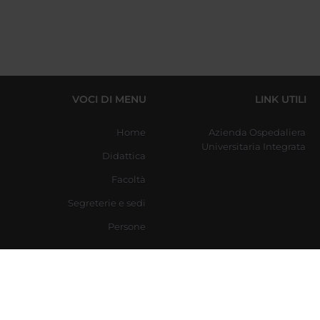
VOCI DI MENU
LINK UTILI
Home
Azienda Ospedaliera
Universitaria Integrata
Didattica
Facoltà
Segreterie e sedi
Persone