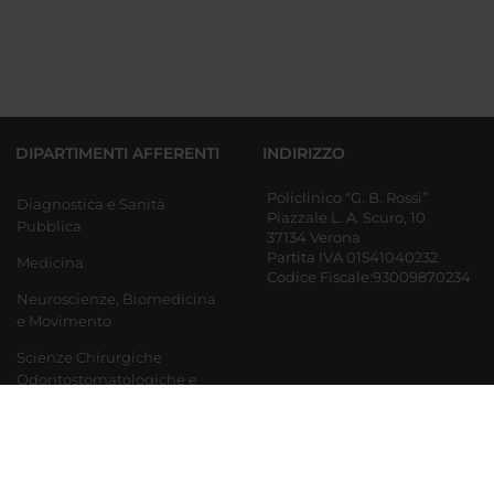
DIPARTIMENTI AFFERENTI
INDIRIZZO
Policlinico “G. B. Rossi”
Diagnostica e Sanità
Piazzale L. A. Scuro, 10
Pubblica
37134 Verona
Partita IVA 01541040232
Medicina
Codice Fiscale:93009870234
Neuroscienze, Biomedicina
e Movimento
Scienze Chirurgiche
Odontostomatologiche e
Materno-Infantili
Ingegneria per la medicina
di innovazione