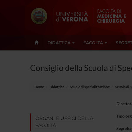
DIDATTICA
FACOLTÀ
SEGRET
Consiglio della Scuola di Sp
Home
Didattica
Scuole di specializzazione
Scuola di 
Direttor
Tipo or
ORGANI E UFFICI DELLA
FACOLTÀ
Segreter