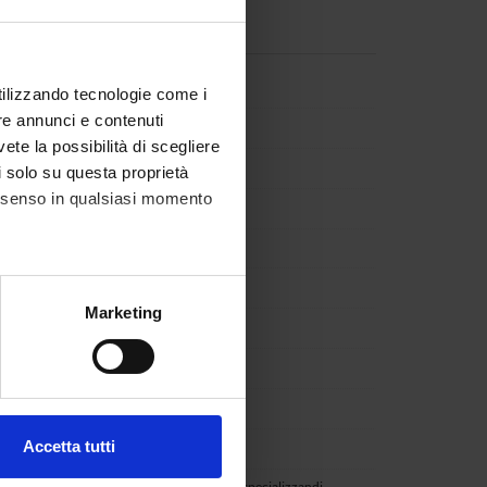
ella
Componente
utilizzando tecnologie come i
re annunci e contenuti
izzolo
Componente
vete la possibilità di scegliere
no Ribichini
Componente
li solo su questa proprietà
consenso in qualsiasi momento
mano
Componente
ssini
Componente
doti
Componente
alche metro,
Marketing
alvagno
Componente
e specifiche (impronte
a
Componente
ezione dettagli
. Puoi
boni
Componente
Accetta tutti
anusso
Componente
l media e per analizzare il
rini
Rappresentante specializzandi