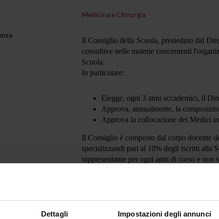
Medicina e Chirurgia
enza
Il Consiglio della Scuola, presieduto dal Dir
consultive nelle materie concernenti l'organiz
Scuola.
In particolare:
Elegge, ogni 3 anni accademici, il Dir
Approva, annualmente, la composizione
Approva la collocazione dei Medici in 
Il Consiglio è composto dal corpo docente de
specializzandi pari al 10% degli iscritti al
rappresentante per ogni anni di corso e non 
Dettagli
Impostazioni degli annunci