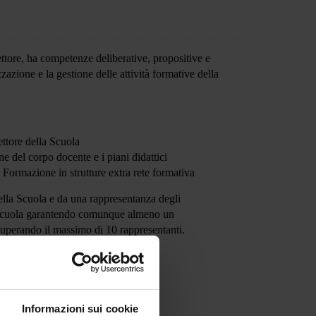
ettore, ha competenze deliberative, propositive e
zazione e la gestione delle attività formative della
ettore della Scuola
 del corpo docente e i piani didattici
Formazione in strutture extra rete formativa
lla Scuola e da una rappresentanza degli
la Scuola garantendo comunque almeno un
superando il massimo di 10 rappresentanti
.
Informazioni sui cookie