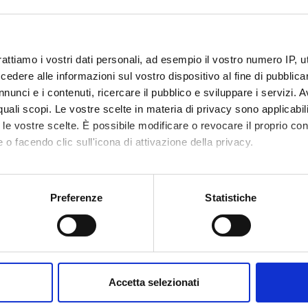
Sedute e Verbali
onenti
 Friso
Direttore
Michele Mil
rattiamo i vostri dati personali, ad esempio il vostro numero IP, 
dere alle informazioni sul vostro dispositivo al fine di pubblica
glia
Componente
Francesca P
nunci e i contenuti, ricercare il pubblico e sviluppare i servizi. A
 Bertoldo
Componente
Flavio Lucia
r quali scopi. Le vostre scelte in materia di privacy sono applicabi
to le vostre scelte. È possibile modificare o revocare il proprio 
 Bonadonna
Componente
Simone Ro
 o facendo clic sull'icona di attivazione della privacy.
Borzellino
Componente
Maurizio Ro
mo anche:
usti
Componente
David Sacer
oni sulla tua posizione geografica, con un'approssimazione di qu
Preferenze
Statistiche
onio Cassatella
Componente
Gian Luca S
spositivo, scansionandolo attivamente alla ricerca di caratteristich
isafulli
Componente
Aldo Scarp
aborati i tuoi dati personali e imposta le tue preferenze nella
s
lbeni
Componente
Mauro Zam
consenso in qualsiasi momento dalla Dichiarazione sui cookie.
Accetta selezionati
eppe Dalle
Componente
Gianluigi Z
e
nalizzare contenuti ed annunci, per fornire funzionalità dei socia
Camilla Cab