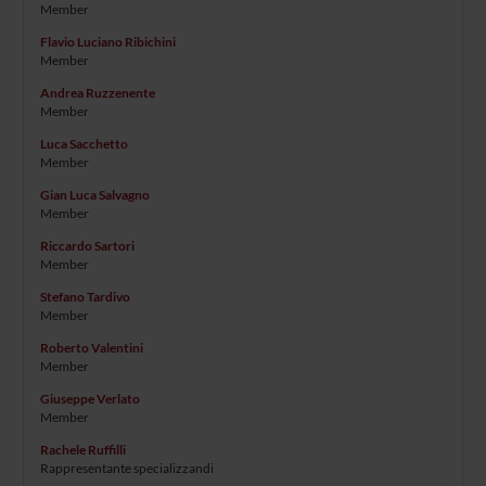
Member
Flavio Luciano Ribichini
Member
Andrea Ruzzenente
Member
Luca Sacchetto
Member
Gian Luca Salvagno
Member
Riccardo Sartori
Member
Stefano Tardivo
Member
Roberto Valentini
Member
Giuseppe Verlato
Member
Rachele Ruffilli
Rappresentante specializzandi