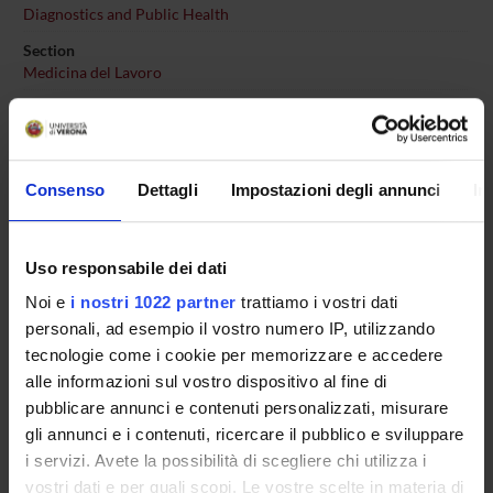
Diagnostics and Public Health
Section
Medicina del Lavoro
Tasks
Il Consiglio della Scuola, presieduto dal Direttore, ha
competenze deliberative, propositive e consultive nelle materie
Consenso
Dettagli
Impostazioni degli annunci
In
concernenti l'organizzazione e la gestione delle attività formative
della Scuola.
In particolare:
Uso responsabile dei dati
Elegge, ogni 3 anni accademici, il Direttore della Scuola
Noi e
i nostri 1022 partner
trattiamo i vostri dati
Approva, annualmente, la composizione del corpo
personali, ad esempio il vostro numero IP, utilizzando
docente e i piani didattici
tecnologie come i cookie per memorizzare e accedere
Approva la collocazione dei Medici in Formazione in
alle informazioni sul vostro dispositivo al fine di
strutture extra rete formativa
pubblicare annunci e contenuti personalizzati, misurare
gli annunci e i contenuti, ricercare il pubblico e sviluppare
Il Consiglio è composto dal corpo docente della Scuola e da una
i servizi. Avete la possibilità di scegliere chi utilizza i
rappresentanza degli specializzandi pari al 10% degli iscritti alla
vostri dati e per quali scopi. Le vostre scelte in materia di
Scuola garantendo comunque almeno un rappresentante per