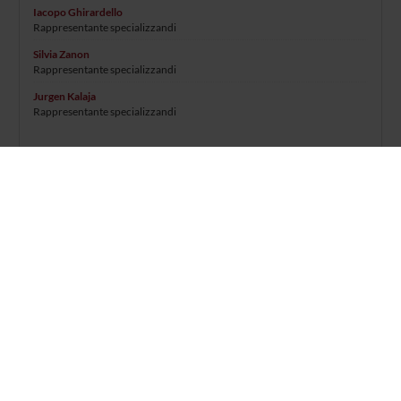
Iacopo Ghirardello
Rappresentante specializzandi
Silvia Zanon
Rappresentante specializzandi
Jurgen Kalaja
Rappresentante specializzandi
RECORDS AND DOCUMENTS
Azienda Ospedaliera Universitaria Integrata