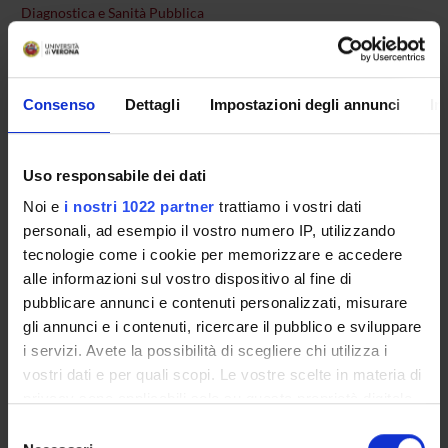
Diagnostica e Sanità Pubblica
Sezione
Anatomia Patologica
Competenza
Consenso
Dettagli
Impostazioni degli annunci
In
Il Consiglio della Scuola, presieduto dal Direttore, ha
competenze deliberative, propositive e consultive nelle materie
Uso responsabile dei dati
concernenti l'organizzazione e la gestione delle attività formative
della Scuola.
Noi e
i nostri 1022 partner
trattiamo i vostri dati
In particolare:
personali, ad esempio il vostro numero IP, utilizzando
tecnologie come i cookie per memorizzare e accedere
Elegge, ogni 3 anni accademici, il Direttore della Scuola
alle informazioni sul vostro dispositivo al fine di
Approva, annualmente, la composizione del corpo
pubblicare annunci e contenuti personalizzati, misurare
docente e i piani didattici
gli annunci e i contenuti, ricercare il pubblico e sviluppare
Approva la collocazione dei Medici in Formazione in
i servizi. Avete la possibilità di scegliere chi utilizza i
strutture extra rete formativa
vostri dati e per quali scopi. Le vostre scelte in materia di
privacy sono applicabili solo su questa proprietà digitale
Il Consiglio è composto dal corpo docente della Scuola e da una
rappresentanza degli specializzandi pari al 10% degli iscritti alla
in cui avete effettuato le vostre scelte. È possibile
Selezione
Scuola garantendo comunque almeno un rappresentante per
modificare o revocare il proprio consenso in qualsiasi