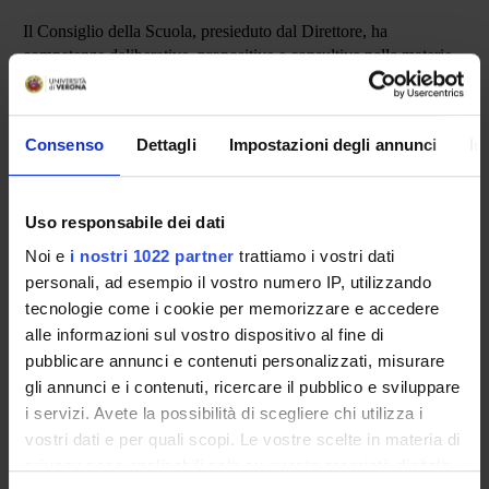
Il Consiglio della Scuola, presieduto dal Direttore, ha
competenze deliberative, propositive e consultive nelle materie
concernenti l'organizzazione e la gestione delle attività formative
della Scuola.
In particolare:
Consenso
Dettagli
Impostazioni degli annunci
In
Elegge, ogni 3 anni accademici, il Direttore della Scuola
Approva, annualmente, la composizione del corpo
Uso responsabile dei dati
docente e i piani didattici
Approva la collocazione dei Medici in Formazione in
Noi e
i nostri 1022 partner
trattiamo i vostri dati
strutture extra rete formativa
personali, ad esempio il vostro numero IP, utilizzando
tecnologie come i cookie per memorizzare e accedere
Il Consiglio è composto dal corpo docente della Scuola e da una
alle informazioni sul vostro dispositivo al fine di
rappresentanza degli specializzandi pari al 10% degli iscritti alla
pubblicare annunci e contenuti personalizzati, misurare
Scuola garantendo comunque almeno un rappresentante per
gli annunci e i contenuti, ricercare il pubblico e sviluppare
ogni anni di corso e non superando il massimo di 10
i servizi. Avete la possibilità di scegliere chi utilizza i
rappresentanti
.
vostri dati e per quali scopi. Le vostre scelte in materia di
privacy sono applicabili solo su questa proprietà digitale