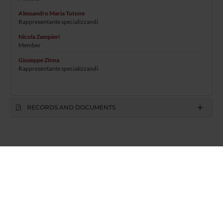
Alessandro Maria Tutone
Rappresentante specializzandi
Nicola Zampieri
Member
Giuseppe Zinna
Rappresentante specializzandi
RECORDS AND DOCUMENTS
Azienda Ospedaliera Universitaria Integrata