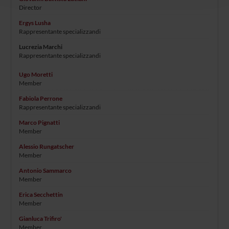
Director
raccolto dal tuo utilizzo dei loro servizi.
Ergys Lusha
Rappresentante specializzandi
Lucrezia Marchi
Rappresentante specializzandi
Ugo Moretti
Member
Fabiola Perrone
Rappresentante specializzandi
Marco Pignatti
Member
Alessio Rungatscher
Member
Antonio Sammarco
Member
Erica Secchettin
Member
Gianluca Trifiro'
Member