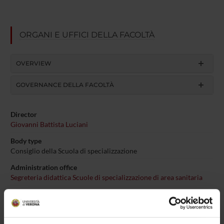
ORGANI E UFFICI DELLA FACOLTÀ
OVERVIEW
GOVERNANCE DELLA FACOLTÀ
Director
Giovanni Battista Luciani
Body type
Consiglio della Scuola di specializzazione
Administration office
Segreteria didattica Scuole di specializzazione di area sanitaria
Faculty
Medicine and Surgery
Tasks