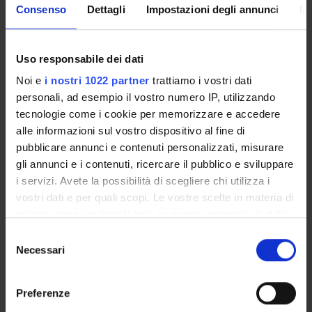
Consenso
Dettagli
Impostazioni degli annunci
In
Il Consiglio della Scuola, presieduto dal Direttore, ha
competenze deliberative, propositive e consultive nelle materie
concernenti l'organizzazione e la gestione delle attività formative
Uso responsabile dei dati
della Scuola.
Noi e
i nostri 1022 partner
trattiamo i vostri dati
In particolare:
personali, ad esempio il vostro numero IP, utilizzando
tecnologie come i cookie per memorizzare e accedere
Elegge, ogni 3 anni accademici, il Direttore della Scuola
alle informazioni sul vostro dispositivo al fine di
Approva, annualmente, la composizione del corpo
pubblicare annunci e contenuti personalizzati, misurare
docente e i piani didattici
Approva la collocazione dei Medici in Formazione in
gli annunci e i contenuti, ricercare il pubblico e sviluppare
strutture extra rete formativa
i servizi. Avete la possibilità di scegliere chi utilizza i
vostri dati e per quali scopi. Le vostre scelte in materia di
Il Consiglio è composto dal corpo docente della Scuola e da una
privacy sono applicabili solo su questa proprietà digitale
rappresentanza degli specializzandi pari al 10% degli iscritti alla
in cui avete effettuato le vostre scelte. È possibile
Scuola garantendo comunque almeno un rappresentante per
Selezione
modificare o revocare il proprio consenso in qualsiasi
Necessari
ogni anni di corso e non superando il massimo di 10
del
momento dalla Dichiarazione sui cookie o facendo clic
rappresentanti
.
consenso
sull'icona di attivazione della privacy.
Preferenze