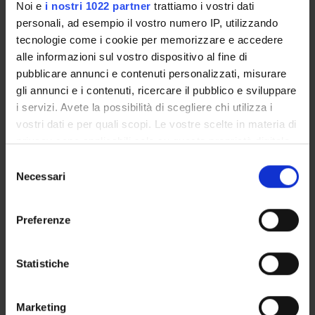
Noi e
i nostri 1022 partner
trattiamo i vostri dati
Piani didattici
personali, ad esempio il vostro numero IP, utilizzando
Insegnamenti
tecnologie come i cookie per memorizzare e accedere
Bacheca avvisi
alle informazioni sul vostro dispositivo al fine di
pubblicare annunci e contenuti personalizzati, misurare
Organi collegiali e di governo
gli annunci e i contenuti, ricercare il pubblico e sviluppare
Rete formativa
i servizi. Avete la possibilità di scegliere chi utilizza i
vostri dati e per quali scopi. Le vostre scelte in materia di
Servizio Studenti Internazionali
privacy sono applicabili solo su questa proprietà digitale
in cui avete effettuato le vostre scelte. È possibile
Selezione
modificare o revocare il proprio consenso in qualsiasi
Necessari
del
momento dalla Dichiarazione sui cookie o facendo clic
consenso
Scuola di Specializzazione in
sull'icona di attivazione della privacy.
Preferenze
Pediatria (D.I. 68/2015)
Con il tuo consenso, vorremmo anche:
raccogliere informazioni sulla tua posizione
Statistiche
Pediatria specialistica 5
geografica, con un'approssimazione di qualche
metro,
(neonatologia e terapia intensiva
Marketing
Identificare il tuo dispositivo, scansionandolo