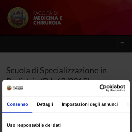
Toggle
naviga
Scuola di Specializzazione in
Pediatria (D.I. 68/2015)
Home
Consenso
Dettagli
Impostazioni degli annunci
In
Presentazione
Uso responsabile dei dati
Come iscriversi e Requisiti di ammissione