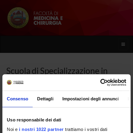
Toggle
naviga
Scuola di Specializzazione in
Pediatria (D.I. 68/2015)
Consenso
Dettagli
Impostazioni degli annunci
In
Home
Uso responsabile dei dati
Presentazione
Noi e
i nostri 1022 partner
trattiamo i vostri dati
Come iscriversi e Requisiti di ammissione