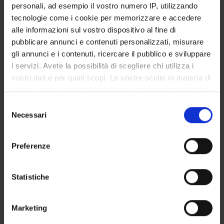
personali, ad esempio il vostro numero IP, utilizzando
Piani didattici
tecnologie come i cookie per memorizzare e accedere
Insegnamenti
alle informazioni sul vostro dispositivo al fine di
Bacheca avvisi
pubblicare annunci e contenuti personalizzati, misurare
Organi collegiali e di governo
gli annunci e i contenuti, ricercare il pubblico e sviluppare
i servizi. Avete la possibilità di scegliere chi utilizza i
Rete formativa
vostri dati e per quali scopi. Le vostre scelte in materia di
privacy sono applicabili solo su questa proprietà digitale
Servizio Studenti Internazionali
in cui avete effettuato le vostre scelte. È possibile
Selezione
modificare o revocare il proprio consenso in qualsiasi
Necessari
del
momento dalla Dichiarazione sui cookie o facendo clic
consenso
sull'icona di attivazione della privacy.
Scuola di Specializzazione in
Preferenze
Con il tuo consenso, vorremmo anche:
Pediatria (D.I. 68/2015)
raccogliere informazioni sulla tua posizione
Statistiche
geografica, con un'approssimazione di qualche
Pediatria generale 4 (cure
metro,
Marketing
Identificare il tuo dispositivo, scansionandolo
primarie)
attivamente alla ricerca di caratteristiche specifiche