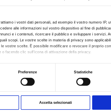
code
4S00295
2
rattiamo i vostri dati personali, ad esempio il vostro numero IP, 
dere alle informazioni sul vostro dispositivo al fine di pubblica
c sector
MED/34 - MEDICINA FISICA E RIABILITATI
nunci e i contenuti, ricercare il pubblico e sviluppare i servizi. A
r quali scopi. Le vostre scelte in materia di privacy sono applicabi
to le vostre scelte. È possibile modificare o revocare il proprio 
 o facendo clic sull'icona di attivazione della privacy.
mo anche:
oni sulla tua posizione geografica, con un'approssimazione di qu
Preferenze
Statistiche
spositivo, scansionandolo attivamente alla ricerca di caratteristich
aborati i tuoi dati personali e imposta le tue preferenze nella
s
consenso in qualsiasi momento dalla Dichiarazione sui cookie.
Accetta selezionati
nalizzare contenuti ed annunci, per fornire funzionalità dei socia