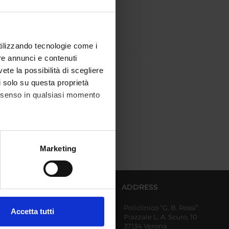
utilizzando tecnologie come i
re annunci e contenuti
VA
vete la possibilità di scegliere
li solo su questa proprietà
consenso in qualsiasi momento
alche metro,
Marketing
e specifiche (impronte
ezione dettagli
. Puoi
AFFERENT DEPARTMENTS
ADDRESS
Policlinico “G. B. Rossi”
Diagnostics and Public
Accetta tutti
Piazzale L. A. Scuro, 10
Health
l media e per analizzare il
37134 Verona