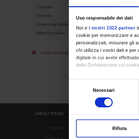
Courses
Course 
Notices
Uso responsabile dei dati
Governing bodies
Credits
Noi e
i nostri 1022 partner
t
Rete formativa
cookie per memorizzare e acce
Academi
personalizzati, misurare gli an
chi utilizza i vostri dati e pe
International Students
digitale in cui avete effettua
dalla Dichiarazione sui cookie
Con il tuo consenso, vorrem
Selezione
raccogliere informazi
Necessari
del
Identificare il tuo di
consenso
digitali).
Approfondisci come vengono el
MENU ITEMS
USEFUL LINKS
modificare o ritirare il tuo 
Home
Azienda Ospedaliera
Rifiuta
Universitaria Integrata
Utilizziamo i cookie per perso
Didattica