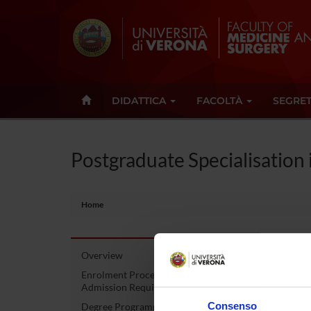
DIDATTICA
FACOLTÀ
SEGRET
Postgraduate Specialisation
Home
Overview
Post
Enrolment Procedures and
Admission Requirements
Phys
Consenso
Degree Programme