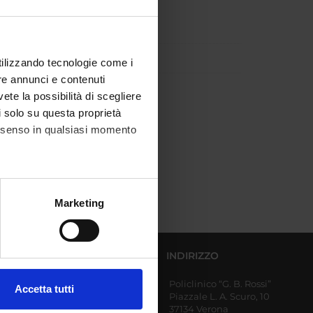
utilizzando tecnologie come i
re annunci e contenuti
vete la possibilità di scegliere
li solo su questa proprietà
consenso in qualsiasi momento
alche metro,
Marketing
e specifiche (impronte
ezione dettagli
. Puoi
DIPARTIMENTI AFFERENTI
INDIRIZZO
Policlinico “G. B. Rossi”
Diagnostica e Sanità
Accetta tutti
Piazzale L. A. Scuro, 10
Pubblica
l media e per analizzare il
37134 Verona