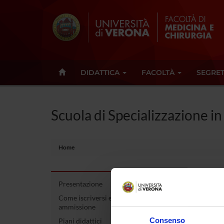
DIDATTICA
FACOLTÀ
SEGRET
Scuola di Specializzazione i
Home
Presentazione
Scuo
Come iscriversi e Requisiti di
ammissione
Esam
Consenso
Piani didattici