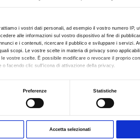
insegnamento
4S002788
0
rattiamo i vostri dati personali, ad esempio il vostro numero IP, 
dere alle informazioni sul vostro dispositivo al fine di pubblica
disciplinare
- - -
nunci e i contenuti, ricercare il pubblico e sviluppare i servizi. A
r quali scopi. Le vostre scelte in materia di privacy sono applicabi
to le vostre scelte. È possibile modificare o revocare il proprio 
 o facendo clic sull'icona di attivazione della privacy.
mo anche:
oni sulla tua posizione geografica, con un'approssimazione di qu
Preferenze
Statistiche
spositivo, scansionandolo attivamente alla ricerca di caratteristich
aborati i tuoi dati personali e imposta le tue preferenze nella
s
consenso in qualsiasi momento dalla Dichiarazione sui cookie.
Accetta selezionati
nalizzare contenuti ed annunci, per fornire funzionalità dei socia