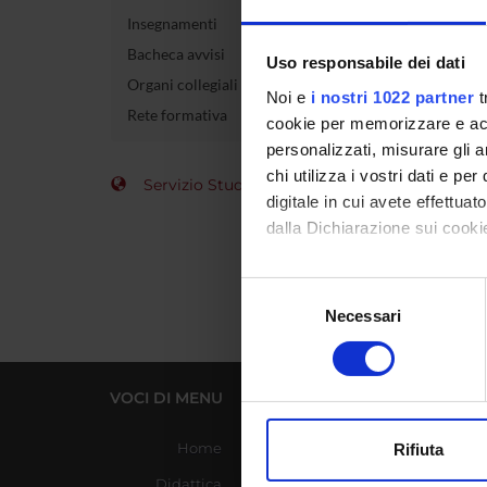
Insegnamenti
Codice 
Bacheca avvisi
Uso responsabile dei dati
Organi collegiali e di governo
Crediti
Noi e
i nostri 1022 partner
t
Rete formativa
cookie per memorizzare e acce
Settore 
personalizzati, misurare gli an
chi utilizza i vostri dati e pe
Servizio Studenti Internazionali
digitale in cui avete effettua
dalla Dichiarazione sui cookie
Con il tuo consenso, vorrem
Selezione
raccogliere informazi
Necessari
del
Identificare il tuo di
consenso
digitali).
Approfondisci come vengono el
VOCI DI MENU
LINK UTILI
modificare o ritirare il tuo 
Home
Azienda Ospedaliera
Rifiuta
Universitaria Integrata
Utilizziamo i cookie per perso
Didattica