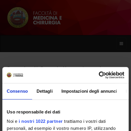
Toggle
naviga
Scuola di Specializzazione in
Nefrologia (D.I. 68/2015)
Consenso
Dettagli
Impostazioni degli annunci
In
Home
Uso responsabile dei dati
Presentazione
Noi e
i nostri 1022 partner
trattiamo i vostri dati
personali, ad esempio il vostro numero IP, utilizzando
Come iscriversi e Requisiti di ammissione