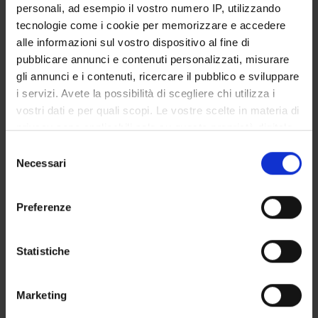
personali, ad esempio il vostro numero IP, utilizzando
Degree Programme
tecnologie come i cookie per memorizzare e accedere
Courses
alle informazioni sul vostro dispositivo al fine di
Notices
pubblicare annunci e contenuti personalizzati, misurare
Governing bodies
gli annunci e i contenuti, ricercare il pubblico e sviluppare
i servizi. Avete la possibilità di scegliere chi utilizza i
Rete formativa
vostri dati e per quali scopi. Le vostre scelte in materia di
privacy sono applicabili solo su questa proprietà digitale
International Students
in cui avete effettuato le vostre scelte. È possibile
Selezione
modificare o revocare il proprio consenso in qualsiasi
Necessari
del
momento dalla Dichiarazione sui cookie o facendo clic
consenso
sull'icona di attivazione della privacy.
Postgraduate Specialisation in
Preferenze
Con il tuo consenso, vorremmo anche:
Nephrology
raccogliere informazioni sulla tua posizione
Statistiche
geografica, con un'approssimazione di qualche
Imaging and Radiotherapy
metro,
Marketing
Identificare il tuo dispositivo, scansionandolo
Diagnostics
attivamente alla ricerca di caratteristiche specifiche