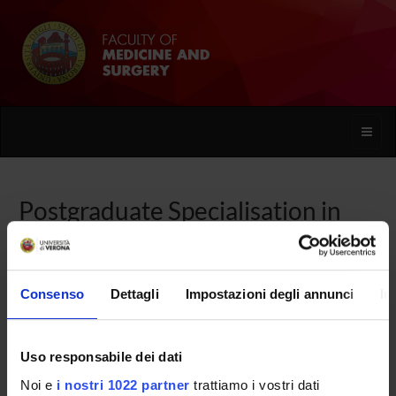
Toggle
naviga
Postgraduate Specialisation in
Nephrology
Consenso
Dettagli
Impostazioni degli annunci
In
Home
Uso responsabile dei dati
Overview
Noi e
i nostri 1022 partner
trattiamo i vostri dati
Enrolment Procedures and Admission Requirements