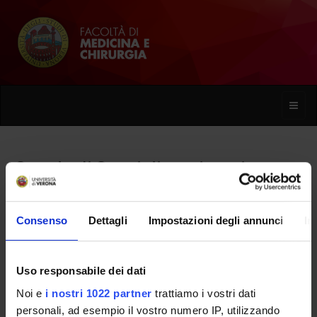
Toggle
naviga
Scuola di Specializzazione in
Medicina Interna (D.I. 68/2015)
Consenso
Dettagli
Impostazioni degli annunci
In
Home
Uso responsabile dei dati
Presentazione
Noi e
i nostri 1022 partner
trattiamo i vostri dati
personali, ad esempio il vostro numero IP, utilizzando
Come iscriversi e Requisiti di ammissione