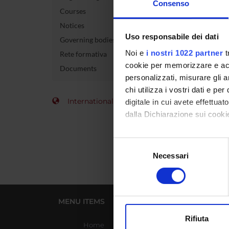
Consenso
Courses
Course 
Notices
Uso responsabile dei dati
Governing bodies
Credits
Noi e
i nostri 1022 partner
t
Rete formativa
Academi
cookie per memorizzare e acce
Documents
personalizzati, misurare gli an
chi utilizza i vostri dati e pe
International Students
digitale in cui avete effettua
dalla Dichiarazione sui cookie
Con il tuo consenso, vorrem
Selezione
raccogliere informazi
Necessari
del
Identificare il tuo di
consenso
digitali).
Approfondisci come vengono el
MENU ITEMS
USEFUL LINKS
modificare o ritirare il tuo 
Rifiuta
Home
Azienda Ospedaliera
Utilizziamo i cookie per perso