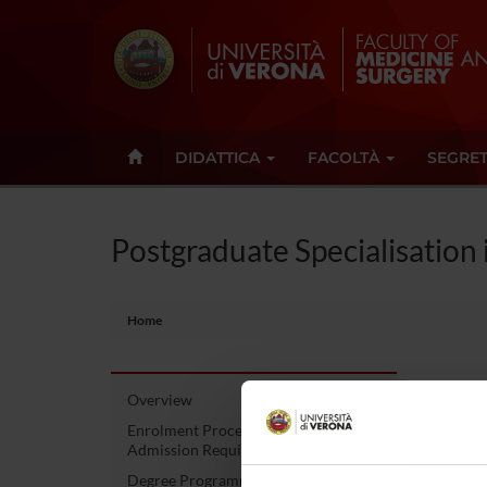
DIDATTICA
FACOLTÀ
SEGRET
Postgraduate Specialisation
Home
Overview
Post
Enrolment Procedures and
Admission Requirements
Occu
Degree Programme