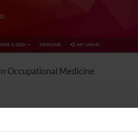
ERIE E SEDI
PERSONE
MY UNIVR
 in Occupational Medicine
graduate Specialisation in Occupati
pational Medicine 3