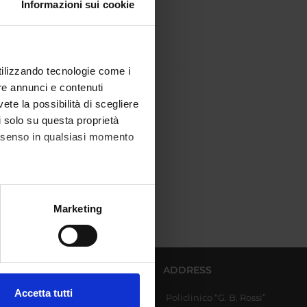
Informazioni sui cookie
utilizzando tecnologie come i
re annunci e contenuti
vete la possibilità di scegliere
li solo su questa proprietà
consenso in qualsiasi momento
alche metro,
Marketing
e specifiche (impronte
ezione dettagli
. Puoi
AFFERENT DEPARTMENTS
ADDRESS
Accetta tutti
Policlinico “G. B. Rossi”
Diagnostics and Public
l media e per analizzare il