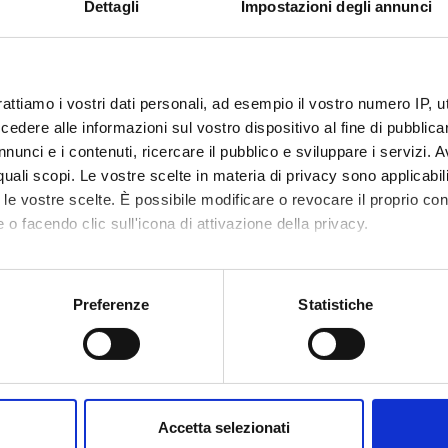
Dettagli
Impostazioni degli annunci
code
4S001870
47
rattiamo i vostri dati personali, ad esempio il vostro numero IP, 
c sector
-
dere alle informazioni sul vostro dispositivo al fine di pubblica
nunci e i contenuti, ricercare il pubblico e sviluppare i servizi. A
r quali scopi. Le vostre scelte in materia di privacy sono applicabi
to le vostre scelte. È possibile modificare o revocare il proprio 
 o facendo clic sull'icona di attivazione della privacy.
mo anche:
oni sulla tua posizione geografica, con un'approssimazione di qu
Preferenze
Statistiche
spositivo, scansionandolo attivamente alla ricerca di caratteristich
aborati i tuoi dati personali e imposta le tue preferenze nella
s
consenso in qualsiasi momento dalla Dichiarazione sui cookie.
Accetta selezionati
nalizzare contenuti ed annunci, per fornire funzionalità dei socia