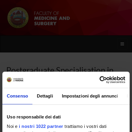
Toggle
naviga
Postgraduate Specialisation in
Occupational Medicine
Consenso
Dettagli
Impostazioni degli annunci
In
Home
Uso responsabile dei dati
Overview
Noi e
i nostri 1022 partner
trattiamo i vostri dati
Enrolment Procedures and Admission Requirements