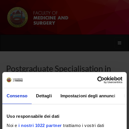
Toggle
naviga
Postgraduate Specialisation in
Digestive System Diseases
Consenso
Dettagli
Impostazioni degli annunci
In
Home
Uso responsabile dei dati
Overview
Noi e
i nostri 1022 partner
trattiamo i vostri dati
Enrolment Procedures and Admission Requirements