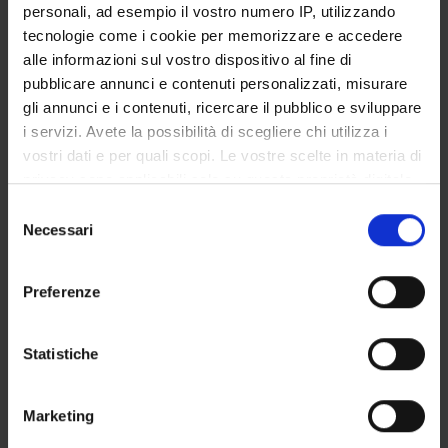
personali, ad esempio il vostro numero IP, utilizzando
Degree Programme
tecnologie come i cookie per memorizzare e accedere
Courses
alle informazioni sul vostro dispositivo al fine di
Notices
pubblicare annunci e contenuti personalizzati, misurare
Governing bodies
gli annunci e i contenuti, ricercare il pubblico e sviluppare
i servizi. Avete la possibilità di scegliere chi utilizza i
Rete formativa
vostri dati e per quali scopi. Le vostre scelte in materia di
privacy sono applicabili solo su questa proprietà digitale
International Students
in cui avete effettuato le vostre scelte. È possibile
Selezione
modificare o revocare il proprio consenso in qualsiasi
Necessari
del
momento dalla Dichiarazione sui cookie o facendo clic
consenso
sull'icona di attivazione della privacy.
Postgraduate Specialisation in
Preferenze
Con il tuo consenso, vorremmo anche:
Digestive System Diseases
raccogliere informazioni sulla tua posizione
Statistiche
geografica, con un'approssimazione di qualche
Medical Oncology for oncologists
metro,
Marketing
Identificare il tuo dispositivo, scansionandolo
2
attivamente alla ricerca di caratteristiche specifiche