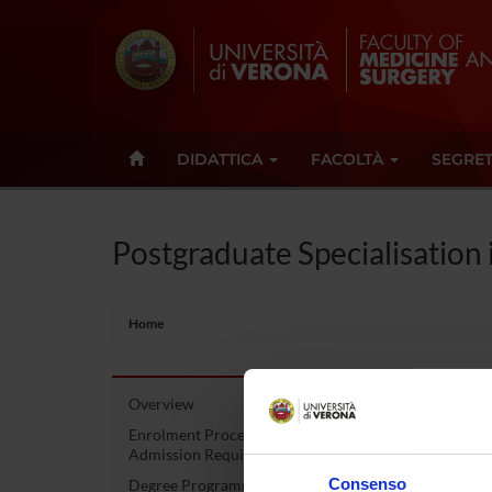
DIDATTICA
FACOLTÀ
SEGRET
Postgraduate Specialisation 
Home
Overview
Post
Enrolment Procedures and
Admission Requirements
Otor
Consenso
Degree Programme