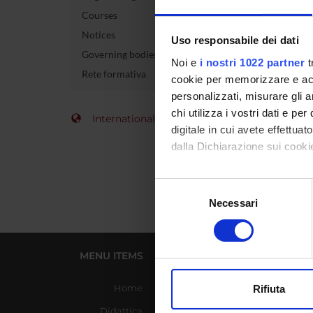
Courses
Course 
Notices
Uso responsabile dei dati
Governing bodies
Credits
Noi e
i nostri 1022 partner
t
Rete formativa
cookie per memorizzare e acce
Academi
personalizzati, misurare gli an
chi utilizza i vostri dati e pe
International Students
digitale in cui avete effettua
dalla Dichiarazione sui cookie
Con il tuo consenso, vorrem
Selezione
raccogliere informazi
Necessari
del
Identificare il tuo di
consenso
digitali).
Approfondisci come vengono el
MENU ITEMS
USEFUL LINKS
modificare o ritirare il tuo 
Home
Azienda Ospedaliera
Rifiuta
Universitaria Integrata
Utilizziamo i cookie per perso
Didattica