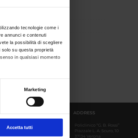
utilizzando tecnologie come i
re annunci e contenuti
vete la possibilità di scegliere
li solo su questa proprietà
consenso in qualsiasi momento
alche metro,
Marketing
e specifiche (impronte
ezione dettagli
. Puoi
AFFERENT DEPARTMENTS
ADDRESS
Policlinico “G. B. Rossi”
Diagnostics and Public
Accetta tutti
Piazzale L. A. Scuro, 10
Health
l media e per analizzare il
37134 Verona