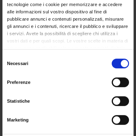
tecnologie come i cookie per memorizzare e accedere
Degree Programme
alle informazioni sul vostro dispositivo al fine di
Courses
pubblicare annunci e contenuti personalizzati, misurare
Notices
gli annunci e i contenuti, ricercare il pubblico e sviluppare
Governing bodies
i servizi. Avete la possibilità di scegliere chi utilizza i
Rete formativa
vostri dati e per quali scopi. Le vostre scelte in materia di
privacy sono applicabili solo su questa proprietà digitale
in cui avete effettuato le vostre scelte. È possibile
Selezione
International Students
modificare o revocare il proprio consenso in qualsiasi
Necessari
del
momento dalla Dichiarazione sui cookie o facendo clic
consenso
sull'icona di attivazione della privacy.
Preferenze
Postgraduate Specialisation in
Con il tuo consenso, vorremmo anche:
Maxillofacial Surgery
raccogliere informazioni sulla tua posizione
Statistiche
geografica, con un'approssimazione di qualche
metro,
Other activities 2
Marketing
Identificare il tuo dispositivo, scansionandolo
attivamente alla ricerca di caratteristiche specifiche
Course code