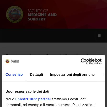
Toggle
naviga
Postgraduate Specialisation in
Maxillofacial Surgery
Consenso
Dettagli
Impostazioni degli annunci
In
Home
Uso responsabile dei dati
Overview
Noi e
i nostri 1022 partner
trattiamo i vostri dati
personali, ad esempio il vostro numero IP, utilizzando
Enrolment Procedures and Admission Requirements