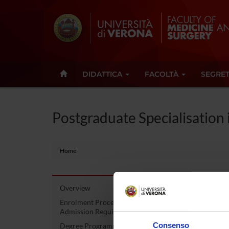
DIDATTICA
FACOLTÀ
SEGRET
Postgraduate Specialisation 
Home
Overview
Post
Enrolment Procedures and
Admission Requirements
anes
Consenso
Degree Programme