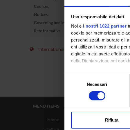
Courses
Course 
Notices
Uso responsabile dei dati
Governing bodies
Credits
Noi e
i nostri 1022 partner
t
Rete formativa
cookie per memorizzare e acce
Academi
personalizzati, misurare gli an
chi utilizza i vostri dati e pe
International Students
digitale in cui avete effettua
dalla Dichiarazione sui cookie
Con il tuo consenso, vorrem
Selezione
raccogliere informazi
Necessari
del
Identificare il tuo di
consenso
digitali).
Approfondisci come vengono el
MENU ITEMS
USEFUL LINKS
modificare o ritirare il tuo 
Home
Azienda Ospedaliera
Rifiuta
Universitaria Integrata
Utilizziamo i cookie per perso
Didattica