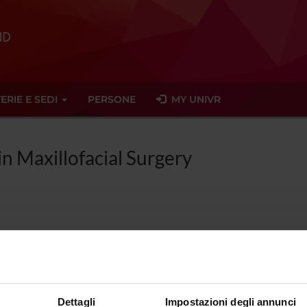
ERIE E SEDI
PERSONE
MY UNIVR
in Maxillofacial Surgery
graduate Specialisation in Maxillofac
tesiology
Dettagli
Impostazioni degli annunci