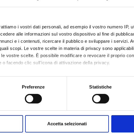
code
4S002624
1
rattiamo i vostri dati personali, ad esempio il vostro numero IP, 
dere alle informazioni sul vostro dispositivo al fine di pubblica
c sector
MED/41 - ANESTESIOLOGIA
nunci e i contenuti, ricercare il pubblico e sviluppare i servizi. A
r quali scopi. Le vostre scelte in materia di privacy sono applicabi
to le vostre scelte. È possibile modificare o revocare il proprio 
 o facendo clic sull'icona di attivazione della privacy.
mo anche:
oni sulla tua posizione geografica, con un'approssimazione di qu
Preferenze
Statistiche
spositivo, scansionandolo attivamente alla ricerca di caratteristich
aborati i tuoi dati personali e imposta le tue preferenze nella
s
consenso in qualsiasi momento dalla Dichiarazione sui cookie.
Accetta selezionati
nalizzare contenuti ed annunci, per fornire funzionalità dei socia