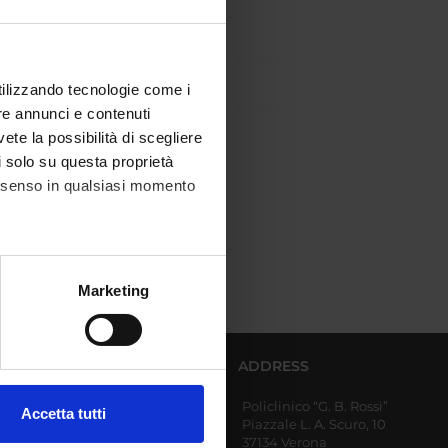
utilizzando tecnologie come i
re annunci e contenuti
vete la possibilità di scegliere
li solo su questa proprietà
consenso in qualsiasi momento
alche metro,
Marketing
e specifiche (impronte
ezione dettagli
. Puoi
AFFERENT DEPARTMENTS
ADDRESS
Policlinico “G. B. Rossi”
Diagnostics and Public
Accetta tutti
Piazzale L. A. Scuro, 10
Health
l media e per analizzare il
37134 Verona