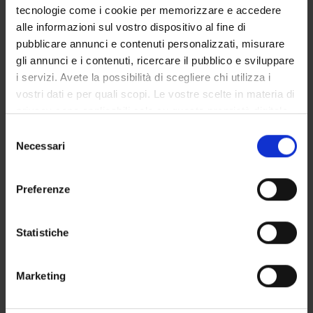
tecnologie come i cookie per memorizzare e accedere
Degree Programme
alle informazioni sul vostro dispositivo al fine di
Courses
pubblicare annunci e contenuti personalizzati, misurare
Notices
gli annunci e i contenuti, ricercare il pubblico e sviluppare
Governing bodies
i servizi. Avete la possibilità di scegliere chi utilizza i
Rete formativa
vostri dati e per quali scopi. Le vostre scelte in materia di
privacy sono applicabili solo su questa proprietà digitale
in cui avete effettuato le vostre scelte. È possibile
Selezione
International Students
modificare o revocare il proprio consenso in qualsiasi
Necessari
del
momento dalla Dichiarazione sui cookie o facendo clic
consenso
sull'icona di attivazione della privacy.
Preferenze
Postgraduate Specialisation in
Con il tuo consenso, vorremmo anche:
Maxillofacial Surgery
raccogliere informazioni sulla tua posizione
Statistiche
geografica, con un'approssimazione di qualche
metro,
Neurochirurgia
Marketing
Identificare il tuo dispositivo, scansionandolo
attivamente alla ricerca di caratteristiche specifiche
Course code