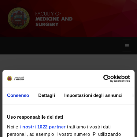
Toggle
naviga
Postgraduate Specialisation in
Maxillofacial Surgery
Consenso
Dettagli
Impostazioni degli annunci
In
Home
Uso responsabile dei dati
Overview
Noi e
i nostri 1022 partner
trattiamo i vostri dati
personali, ad esempio il vostro numero IP, utilizzando
Enrolment Procedures and Admission Requirements